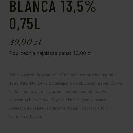
BLANCA 13,5%
0,75L
49,00
zł
Poprzednia najniższa cena:
49,00
zł
.
Wino wyprodukowane ze 100 letnich winorośli z regionu
Terra Alta. Dojrzewa 2 miesiące we francuskim dębie. Barwa
lekkosłomkowa, nos z aromatem melona, minerałów i
wiosennych kwiatów. Żywe i odświeżające w ustach.
Polecane do sałatek i potraw z rybami. Szczep: 100%
Garnacha Blanca.