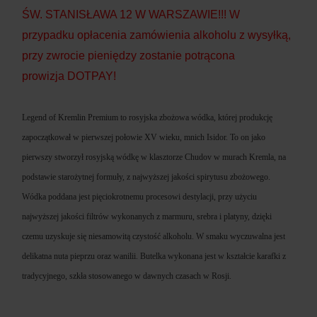
ŚW. STANISŁAWA 12 W WARSZAWIE!!! W
przypadku opłacenia zamówienia alkoholu z wysyłką,
przy zwrocie pieniędzy zostanie potrącona
prowizja DOTPAY!
Legend of Kremlin Premium to rosyjska zbożowa wódka, której produkcję
zapoczątkował w pierwszej połowie XV wieku, mnich Isidor. To on jako
pierwszy stworzył rosyjską wódkę w klasztorze Chudov w murach Kremla, na
podstawie starożytnej formuły, z najwyższej jakości spirytusu zbożowego.
Wódka poddana jest pięciokrotnemu procesowi destylacji, przy użyciu
najwyższej jakości filtrów wykonanych z marmuru, srebra i platyny, dzięki
czemu uzyskuje się niesamowitą czystość alkoholu. W smaku wyczuwalna jest
delikatna nuta pieprzu oraz wanilii. Butelka wykonana jest w kształcie karafki z
tradycyjnego, szkła stosowanego w dawnych czasach w Rosji.