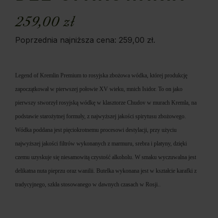
259,00
zł
Poprzednia najniższa cena:
259,00
zł
.
Legend of Kremlin Premium to rosyjska zbożowa wódka, której produkcję
zapoczątkował w pierwszej połowie XV wieku, mnich Isidor. To on jako
pierwszy stworzył rosyjską wódkę w klasztorze Chudov w murach Kremla, na
podstawie starożytnej formuły, z najwyższej jakości spirytusu zbożowego.
Wódka poddana jest pięciokrotnemu procesowi destylacji, przy użyciu
najwyższej jakości filtrów wykonanych z marmuru, srebra i platyny, dzięki
czemu uzyskuje się niesamowitą czystość alkoholu. W smaku wyczuwalna jest
delikatna nuta pieprzu oraz wanilii. Butelka wykonana jest w kształcie karafki z
tradycyjnego, szkła stosowanego w dawnych czasach w Rosji.
.