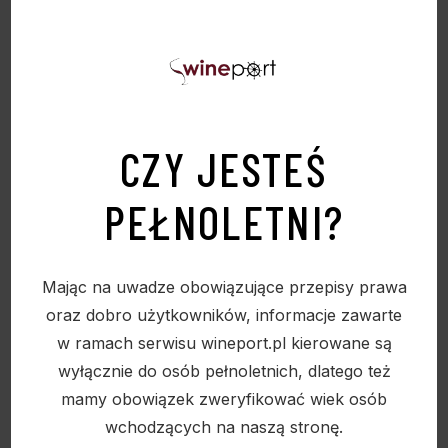
CZY JESTEŚ
PEŁNOLETNI?
Mając na uwadze obowiązujące przepisy prawa
oraz dobro użytkowników, informacje zawarte
LEGEND OF KREMLIN KSIĄŻKA ZŁOTA 0,7
w ramach serwisu wineport.pl kierowane są
40%
wyłącznie do osób pełnoletnich, dlatego też
265,00
zł
mamy obowiązek zweryfikować wiek osób
wchodzących na naszą stronę.