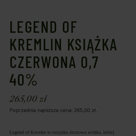
LEGEND OF
KREMLIN KSIĄŻKA
CZERWONA 0,7
40%
265,00
zł
Poprzednia najniższa cena:
265,00
zł
.
Legend of Kremlin to rosyjska zbożowa wódka, której