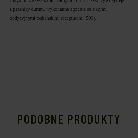
Linguini z kawałkami czarnych trufli z Ekskluzywnej mąki
z pszenicy durum, wykonanne zgodnie ze starymi
tradycyjnymi toskańskimi recepturami.
500g
PODOBNE PRODUKTY