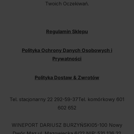
Twoich Oczekiwań.
Regulamin Sklepu
Polityka Ochrony Danych Osobowych i
Prywatności
Polityka Dostaw & Zwrotów
Tel. stacjonarny 22 292-59-37
Tel. komórkowy 601
602 652
WINEPORT DARIUSZ BURZYŃSKI
05-100 Nowy
Dwór Maz.
ul. Mazowiecka 6/22
NIP: 531 126 22