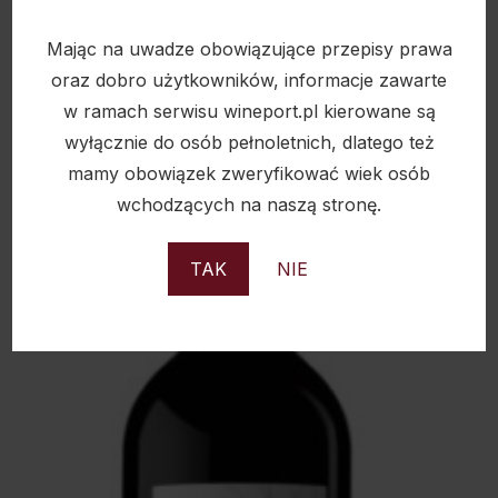
BASSUS PINOT NOIR 13,5% 0,75L
Mając na uwadze obowiązujące przepisy prawa
oraz dobro użytkowników, informacje zawarte
174,00
zł
w ramach serwisu wineport.pl kierowane są
wyłącznie do osób pełnoletnich, dlatego też
mamy obowiązek zweryfikować wiek osób
wchodzących na naszą stronę.
Sold
TAK
NIE