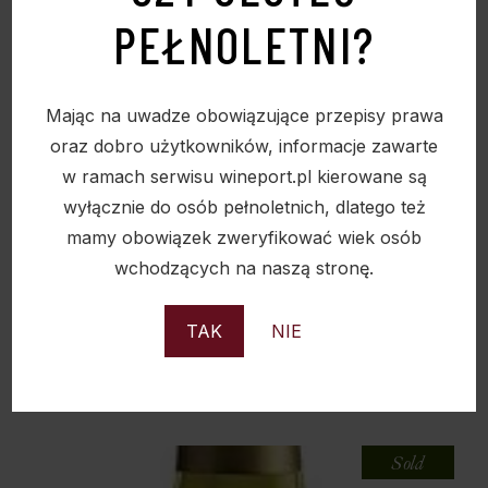
PEŁNOLETNI?
Mając na uwadze obowiązujące przepisy prawa
oraz dobro użytkowników, informacje zawarte
w ramach serwisu wineport.pl kierowane są
wyłącznie do osób pełnoletnich, dlatego też
mamy obowiązek zweryfikować wiek osób
WINO RUCAHUE PINOT NOIR RESERVE 0,75L
wchodzących na naszą stronę.
13,5%
44,90
zł
TAK
NIE
Sold