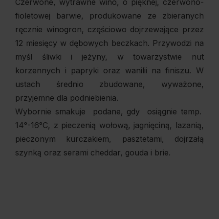
Czerwone, wytrawne wino, o pięknej, czerwono-
fioletowej barwie, produkowane ze zbieranych
ręcznie winogron, częściowo dojrzewające przez
12 miesięcy w dębowych beczkach. Przywodzi na
myśl śliwki i jeżyny, w towarzystwie nut
korzennych i papryki oraz wanilii na finiszu. W
ustach średnio zbudowane, wyważone,
przyjemne dla podniebienia.
Wybornie smakuje podane, gdy osiągnie temp.
14°-16°C, z pieczenią wołową, jagnięciną, lazanią,
pieczonym kurczakiem, pasztetami, dojrzałą
szynką oraz serami cheddar, gouda i brie.