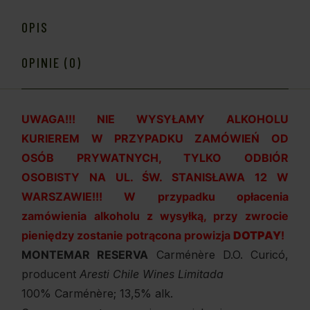
OPIS
OPINIE (0)
UWAGA!!! NIE WYSYŁAMY ALKOHOLU
KURIEREM W PRZYPADKU ZAMÓWIEŃ OD
OSÓB PRYWATNYCH, TYLKO ODBIÓR
OSOBISTY NA UL. ŚW. STANISŁAWA 12 W
WARSZAWIE!!! W przypadku opłacenia
zamówienia alkoholu z wysyłką, przy zwrocie
pieniędzy zostanie potrącona prowizja
DOTPAY
!
MONTEMAR RESERVA
Carménère
D.O. Curicó,
producent
Aresti Chile Wines Limitada
100%
Carménère
; 13,5% alk.