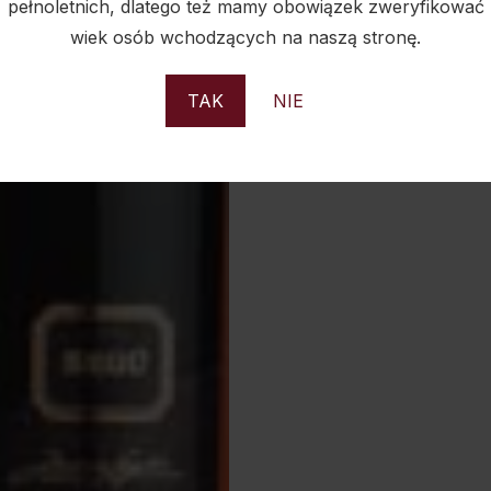
WINO RUCAHUE TIERRA 
pełnoletnich, dlatego też mamy obowiązek zweryfikować
0,75L 13,5%
wiek osób wchodzących na naszą stronę.
129,90
zł
TAK
NIE