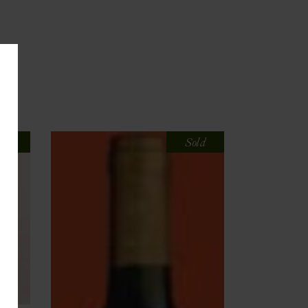
old
Sold