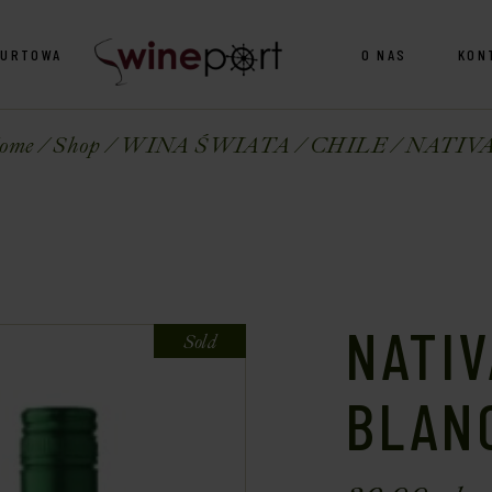
HURTOWA
O NAS
KON
ome
Shop
WINA ŚWIATA
CHILE
NATIVA
NATI
Sold
BLANC