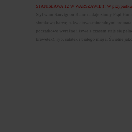
STANISŁAWA 12 W WARSZAWIE!!! W przypadku opłac
Styl winu Sauvignon Blanc nadaje zimny Prąd Humbo
słomkową barwę z kwiatowo-mineralnymi aromatami
początkowo wyraźne i żywe z czasem staje się pełne
krewetek), ryb, sałatek i białego mięsa. Świetne ja