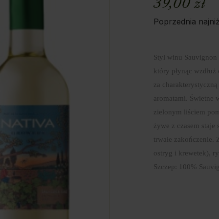
39,00
zł
Poprzednia najni
Styl winu Sauvignon
który płynąc wzdłuż 
za charakterystyczn
aromatami. Świetne 
zielonym liściem po
żywe z czasem staje s
trwałe zakończenie.
ostryg i krewetek), ry
Szczep: 100% Sauvig