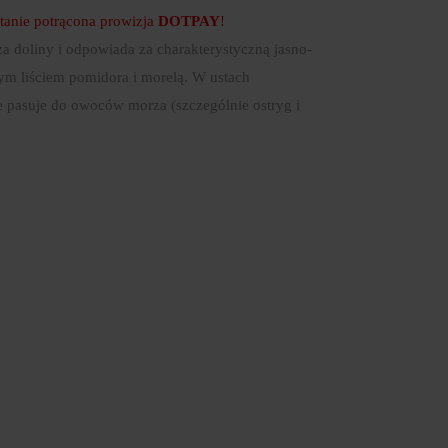
anie potrącona prowizja
DOTPAY
!
a doliny i odpowiada za charakterystyczną jasno-
m liściem pomidora i morelą. W ustach
ie pasuje do owoców morza (szczególnie ostryg i