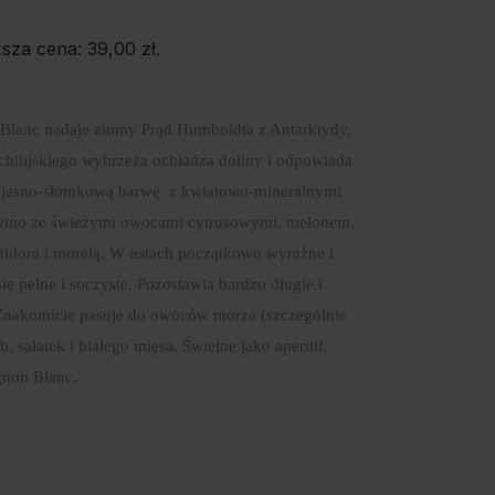
ższa cena:
39,00
zł
.
 Blanc nadaje zimny Prąd Humboldta z Antarktydy,
chilijskiego wybrzeża ochładza doliny i odpowiada
ą jasno-słomkową barwę z kwiatowo-mineralnymi
wino ze świeżymi owocami cytrusowymi, melonem,
midora i morelą. W ustach początkowo wyraźne i
ię pełne i soczyste. Pozostawia bardzo długie i
 Znakomicie pasuje do owoców morza (szczególnie
b, sałatek i białego mięsa. Świetne jako aperitif.
non Blanc.