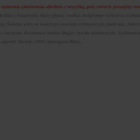
enia zamówienia alkoholu z wysyłką, przy zwrocie pieniędzy zost
ldta z Antarktydy, który płynąc wzdłuż chilijskiego wybrzeża ochładz
. Świetne wino ze świeżymi owocami cytrusowymi, melonem, zielony
 i soczyste. Pozostawia bardzo długie i trwałe zakończenie. Znakomic
ko aperitif. Szczep: 100% Sauvignon Blanc.