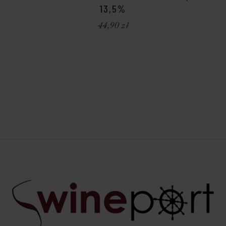
13,5%
44,90
zł