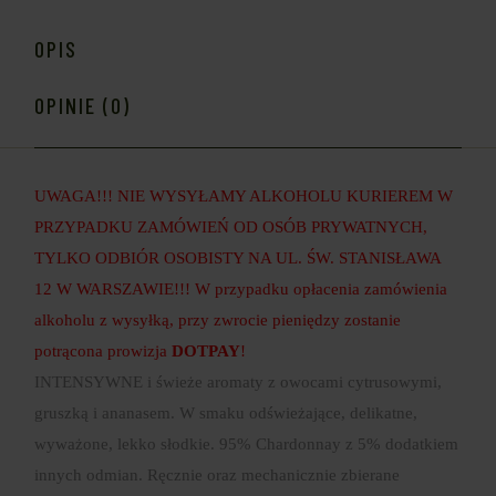
OPIS
OPINIE (0)
UWAGA!!! NIE WYSYŁAMY ALKOHOLU KURIEREM W
PRZYPADKU ZAMÓWIEŃ OD OSÓB PRYWATNYCH,
TYLKO ODBIÓR OSOBISTY NA UL. ŚW. STANISŁAWA
12 W WARSZAWIE!!! W przypadku opłacenia zamówienia
alkoholu z wysyłką, przy zwrocie pieniędzy zostanie
potrącona prowizja
DOTPAY
!
INTENSYWNE i świeże aromaty z owocami cytrusowymi,
gruszką i ananasem. W smaku odświeżające, delikatne,
wyważone, lekko słodkie. 95% Chardonnay z 5% dodatkiem
innych odmian. Ręcznie oraz mechanicznie zbierane