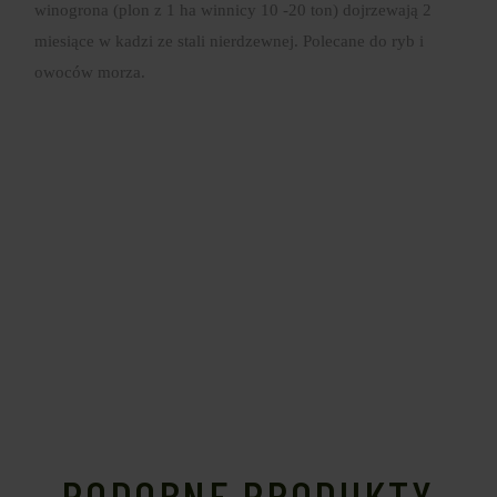
winogrona (plon z 1 ha winnicy 10 -20 ton) dojrzewają 2
miesiące w kadzi ze stali nierdzewnej. Polecane do ryb i
owoców morza.
PODOBNE PRODUKTY