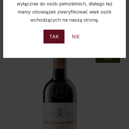
DOMINO DE PUNCTUM ROBLE TEMPRANILLO
wyłącznie do osób pełnoletnich, dlatego też
PETIT VERDOT BIODYNAMIC 14% 0,75L
mamy obowiązek zweryfikować wiek osób
wchodzących na naszą stronę.
69,00
zł
TAK
NIE
Sold