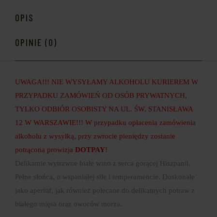
OPIS
OPINIE (0)
UWAGA!!! NIE WYSYŁAMY ALKOHOLU KURIEREM W
PRZYPADKU ZAMÓWIEŃ OD OSÓB PRYWATNYCH,
TYLKO ODBIÓR OSOBISTY NA UL. ŚW. STANISŁAWA
12 W WARSZAWIE!!! W przypadku opłacenia zamówienia
alkoholu z wysyłką, przy zwrocie pieniędzy zostanie
potrącona prowizja
DOTPAY
!
Delikatnie wytrawne białe wino z serca gorącej Hiszpanii.
Pełne słońca, o wspaniałej sile i temperamencie. Doskonałe
jako aperitif, jak również polecane do delikatnych potraw z
białego mięsa oraz owoców morza.