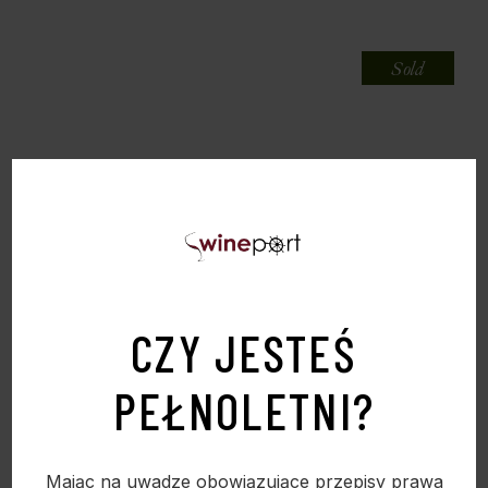
Sold
CZY JESTEŚ
PEŁNOLETNI?
Mając na uwadze obowiązujące przepisy prawa
ELIZONDO LUXURY ZESTAW OLIW SMAKOWYCH