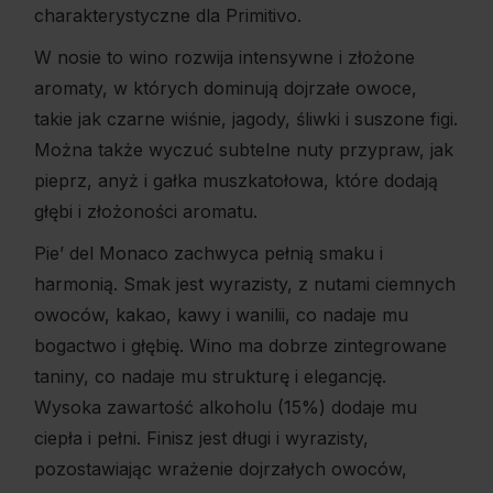
charakterystyczne dla Primitivo.
W nosie to wino rozwija intensywne i złożone
aromaty, w których dominują dojrzałe owoce,
takie jak czarne wiśnie, jagody, śliwki i suszone figi.
Można także wyczuć subtelne nuty przypraw, jak
pieprz, anyż i gałka muszkatołowa, które dodają
głębi i złożoności aromatu.
Pie’ del Monaco zachwyca pełnią smaku i
harmonią. Smak jest wyrazisty, z nutami ciemnych
owoców, kakao, kawy i wanilii, co nadaje mu
bogactwo i głębię. Wino ma dobrze zintegrowane
taniny, co nadaje mu strukturę i elegancję.
Wysoka zawartość alkoholu (15%) dodaje mu
ciepła i pełni. Finisz jest długi i wyrazisty,
pozostawiając wrażenie dojrzałych owoców,