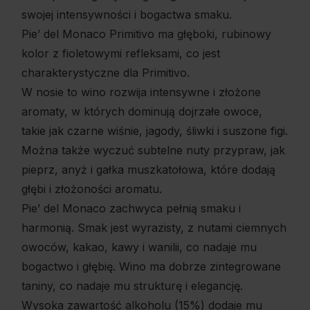
swojej intensywności i bogactwa smaku.
Pie’ del Monaco Primitivo ma głęboki, rubinowy
kolor z fioletowymi refleksami, co jest
charakterystyczne dla Primitivo.
W nosie to wino rozwija intensywne i złożone
aromaty, w których dominują dojrzałe owoce,
takie jak czarne wiśnie, jagody, śliwki i suszone figi.
Można także wyczuć subtelne nuty przypraw, jak
pieprz, anyż i gałka muszkatołowa, które dodają
głębi i złożoności aromatu.
Pie’ del Monaco zachwyca pełnią smaku i
harmonią. Smak jest wyrazisty, z nutami ciemnych
owoców, kakao, kawy i wanilii, co nadaje mu
bogactwo i głębię. Wino ma dobrze zintegrowane
taniny, co nadaje mu strukturę i elegancję.
Wysoka zawartość alkoholu (15%) dodaje mu