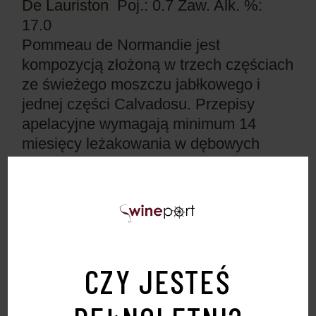
De Lauriston
Poj.: 0.7
Zaw. Alk. %:
17.0
Pommeau de Normandie jest
kompozycją złożoną w trzech częściach
ze świeżego moszczu jabłkowego i
jednej części Calvadosu. Przepisy
apelacyjne wymagają minimum 14
miesięcy leżakowania w dębowych
beczkach po wymieszaniu składników.
Jednakże Pommeau Louis de pozostaje
w dębinie od 3 do 4 lat aby uzyskać
lepszy balans i równowagę przy swojej
zawartości alkoholu. Duże znaczenie
ma także dobór użytych do produkcji
CZY JESTEŚ
najlepszych jabłek aby uzyskać idealny,
niezbyt słodki, a jednocześnie niezbyt