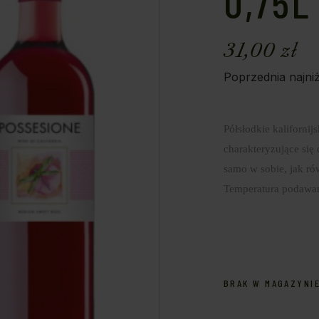
0,75L
31,00
zł
Poprzednia najni
Półsłodkie kaliforni
charakteryzujące się
samo w sobie, jak ró
Temperatura podawa
BRAK W MAGAZYNI