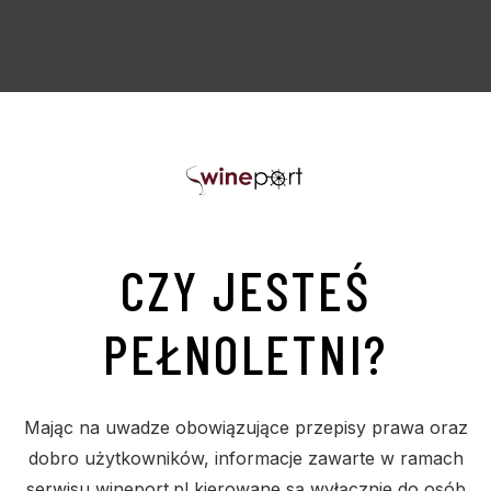
CZY JESTEŚ
PODOBNE PRODUKTY
PEŁNOLETNI?
Sold
S
Mając na uwadze obowiązujące przepisy prawa oraz
dobro użytkowników, informacje zawarte w ramach
serwisu wineport.pl kierowane są wyłącznie do osób