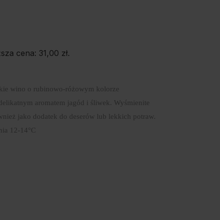
ższa cena:
31,00
zł
.
jskie wino o rubinowo-różowym kolorze
 delikatnym aromatem jagód i śliwek. Wyśmienite
wnież jako dodatek do deserów lub lekkich potraw.
nia 12-14°C
E