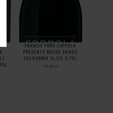
LA
FRANCIS FORD COPPOLA
N
PRESENTS ROSSO SHIRAZ
L),
CALIFORNIA 14,5% 0,75L
,75L
99,90
zł