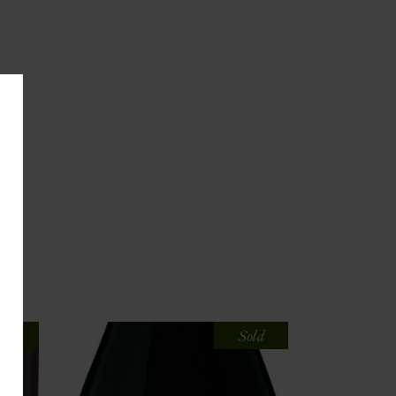
old
Sold