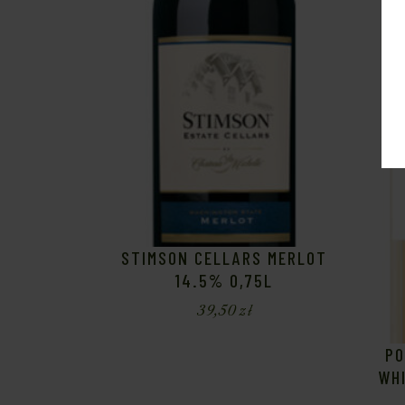
STIMSON CELLARS MERLOT
14.5% 0,75L
39,50
zł
PO
WHI