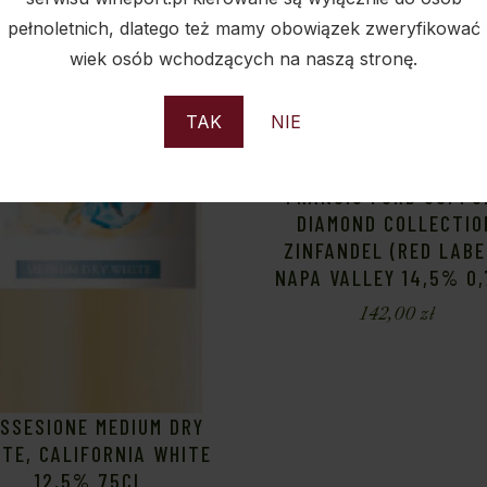
pełnoletnich, dlatego też mamy obowiązek zweryfikować
wiek osób wchodzących na naszą stronę.
TAK
NIE
FRANCIS FORD COPPO
DIAMOND COLLECTIO
ZINFANDEL (RED LABE
NAPA VALLEY 14,5% 0
142,00
zł
SSESIONE MEDIUM DRY
TE, CALIFORNIA WHITE
12,5% 75CL