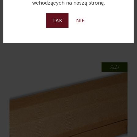
wchodzących na naszą stronę.
PUDEŁKO KLOC EKO WIĘKSZE – MINIMALNE
ZAMÓWIENIE 50SZT
TAK
NIE
13,50
zł
Sold