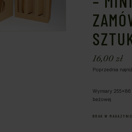
– MIN
ZAMÓ
SZTU
16,00
zł
Poprzednia najni
Wymiary 255×86 
beżowej
BRAK W MAGAZYNI