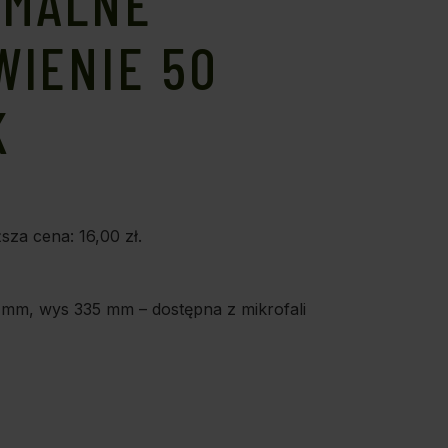
IMALNE
WIENIE 50
K
ższa cena:
16,00
zł
.
mm, wys 335 mm – dostępna z mikrofali
E