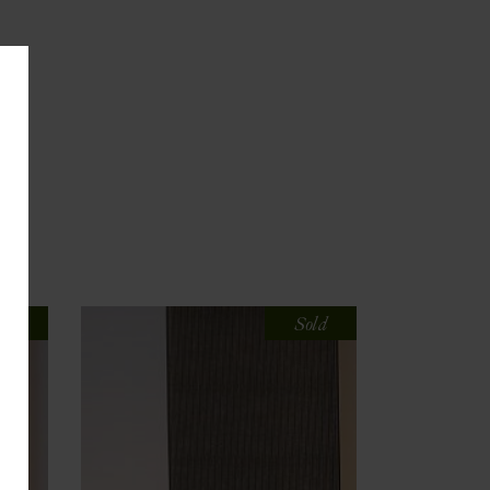
old
Sold