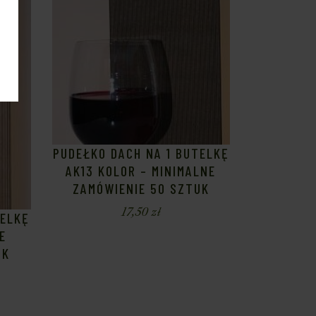
PUDEŁKO DACH NA 1 BUTELKĘ
AK13 KOLOR – MINIMALNE
ZAMÓWIENIE 50 SZTUK
17,50
zł
TELKĘ
E
UK