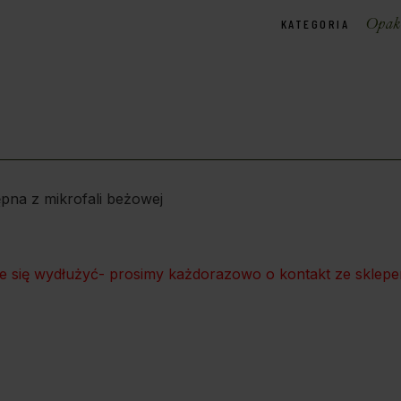
Opako
KATEGORIA
na z mikrofali beżowej
że się wydłużyć- prosimy każdorazowo o kontakt ze sklepem