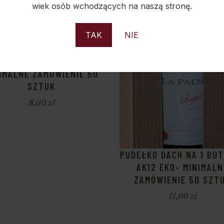
wiek osób wchodzących na naszą stronę.
TAK
NIE
ŁKO NA 1 BUTELKĘ WINA
 SZNURKIEM AK4 – EKO
IMALNE ZAMÓWIENIE 50
SZTUK
8,00
zł
PUDEŁKO DACH NA 1 BU
AK12 EKO- MINIMALN
ZAMÓWIENIE 50 SZT
11,00
zł