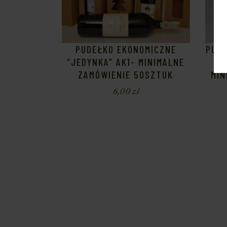
PUDEŁKO EKONOMICZNE
PUDE
“JEDYNKA” AK1- MINIMALNE
ZE
ZAMÓWIENIE 50SZTUK
MIN
6,00
zł