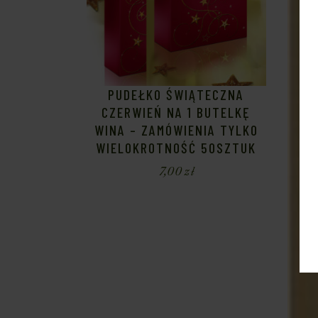
PUDEŁKO ŚWIĄTECZNA
CZERWIEŃ NA 1 BUTELKĘ
WINA – ZAMÓWIENIA TYLKO
WIELOKROTNOŚĆ 50SZTUK
7,00
zł