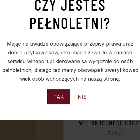
CZY JESTEŚ
PEŁNOLETNI?
Mając na uwadze obowiązujące przepisy prawa oraz
dobro użytkowników, informacje zawarte w ramach
serwisu wineport.pl kierowane są wyłącznie do osób
pełnoletnich, dlatego też mamy obowiązek zweryfikować
wiek osób wchodzących na naszą stronę.
TAK
NIE
PUDEŁKO ZIMOWY CZAR 
BUTELKĘ WINA –
ZAMÓWIENIA TYLKO
WIELOKROTNOŚĆ 50SZ
7,00
zł