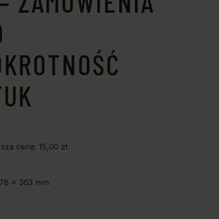
– ZAMÓWIENIA
O
OKROTNOŚĆ
TUK
ższa cena:
15,00
zł
.
 78 x 363 mm
E