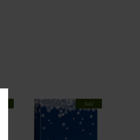
old
Sold