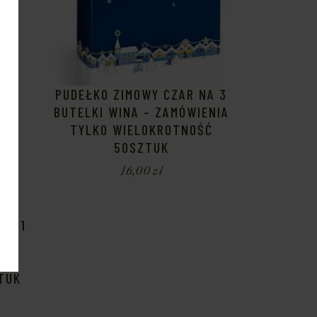
PUDEŁKO ZIMOWY CZAR NA 3
BUTELKI WINA – ZAMÓWIENIA
TYLKO WIELOKROTNOŚĆ
50SZTUK
16,00
zł
NA 1
TUK