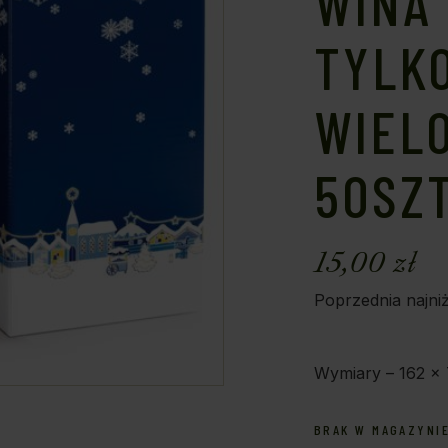
WINA 
TYLK
WIEL
50SZ
15,00
zł
Poprzednia najni
Wymiary – 162 x
BRAK W MAGAZYNI