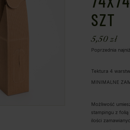
74X74
SZT
5,50
zł
Poprzednia najni
Tektura 4 warst
MINIMALNE ZAM
Możliwość umies
stampingu z folią
ilości zamawiany