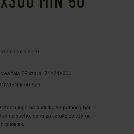
X300 MIN 50
ższa cena:
5,50
zł
.
wowa fala EF szara 74x74x300
ÓWIENIE 50 SZT
zczenia logo na pudełku za pomocą hot
 lub na sucho, cena za sztukę zależy od
ch pudełek.