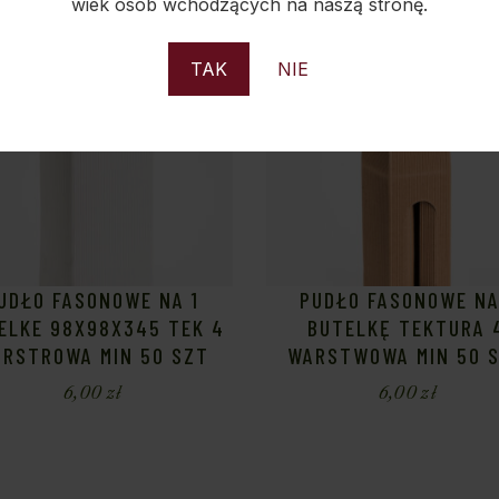
wiek osób wchodzących na naszą stronę.
Sold
S
TAK
NIE
UDŁO FASONOWE NA 1
PUDŁO FASONOWE NA
ELKE 98X98X345 TEK 4
BUTELKĘ TEKTURA 
RSTROWA MIN 50 SZT
WARSTWOWA MIN 50 
6,00
zł
6,00
zł