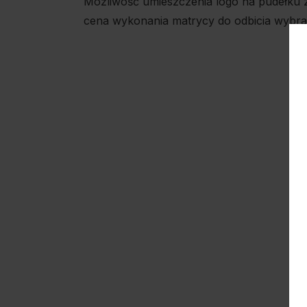
Możliwość umieszczenia logo na pudełku z
cena wykonania matrycy do odbicia wybran