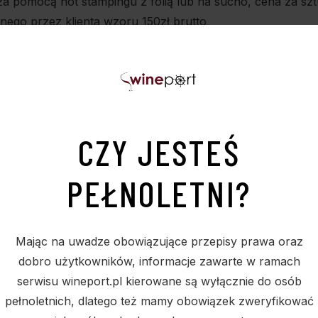
a pomocą hot stampingu z folią lub na sucho, cena za szt
ego przez klienta wzoru 150zł brutto
CZY JESTEŚ
PEŁNOLETNI?
Mając na uwadze obowiązujące przepisy prawa oraz
PODOBNE PRODUKTY
dobro użytkowników, informacje zawarte w ramach
serwisu wineport.pl kierowane są wyłącznie do osób
pełnoletnich, dlatego też mamy obowiązek zweryfikować