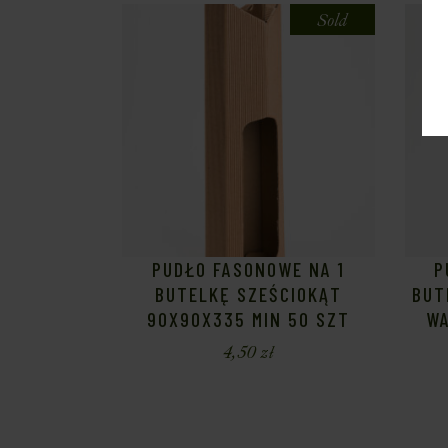
Sold
PUDŁO FASONOWE NA 1
P
BUTELKĘ SZEŚCIOKĄT
BUT
90X90X335 MIN 50 SZT
WA
4,50
zł