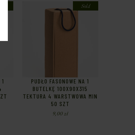
old
Sold
 1
PUDŁO FASONOWE NA 1
4
BUTELKĘ 100X90X315
SZT
TEKTURA 4 WARSTWOWA MIN
50 SZT
9,00
zł