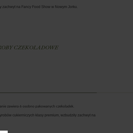
y zachwyt
na Fancy Food Show w Nowym Jorku.
E
OBY CZEKOLADOWE
wanie zawiera 6 osobno pakowanych czekoladek.
yrobów cukierniczych klasy premium, wzbudziły zachwyt
na