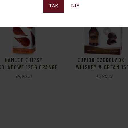
TAK
NIE
HAMLET CHIPSY
CUPIDO CZEKOLADKI
KOLADOWE 125G ORANGE
WHISKEY & CREAM 15
16,90
zł
17,90
zł