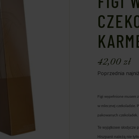
FIGI 
CZEKO
KARM
42,00
zł
Poprzednia najni
Figi wypełnione
musem z 
w mlecznej czekoladzie.
pakowanych czekoladek.
Te wyjątkowe słodycze 
Hiszpanii należą nie ty