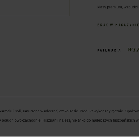
klasy premium, wzbudził
BRAK W MAGAZYNI
WYR
KATEGORIA
armelu i soli
, zanurzone w mlecznej czekoladzie. Produkt wykonany ręcznie. Opako
ołudniowo-zachodniej Hiszpanii należą nie tylko do najlepszych hiszpańskich w