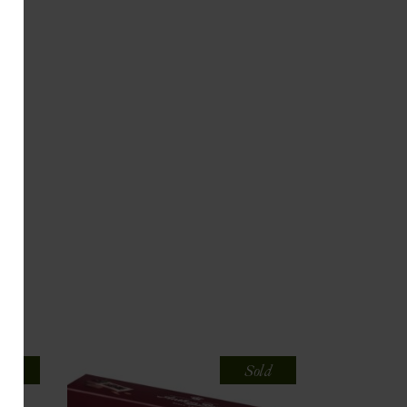
old
Sold