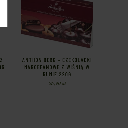
 Z
ANTHON BERG – CZEKOLADKI
0G
MARCEPANOWE Z WIŚNIĄ W
RUMIE 220G
26,90
zł