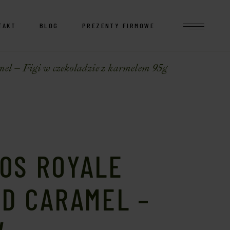
TAKT
BLOG
PREZENTY FIRMOWE
el – Figi w czekoladzie z karmelem 95g
OS ROYALE
D CARAMEL –