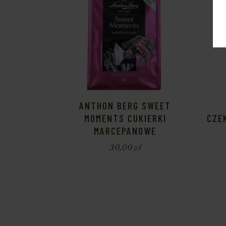
ANTHON BERG SWEET
MOMENTS CUKIERKI
CZE
MARCEPANOWE
30,00
zł