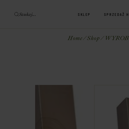
SKLEP
SPRZEDAŻ 
Sklep Wina & Alkohole
Sklep Delikatesy
Home
Shop
WYROB
Sklep Wina & Alkohole
Sklep Delikatesy