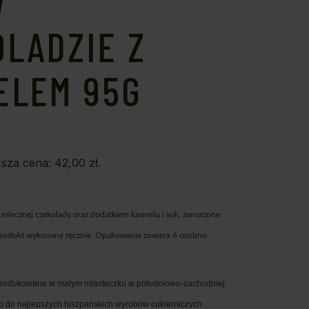
W
LADZIE Z
ELEM 95G
ższa cena:
42,00
zł
.
mlecznej czekolady oraz dodatkiem karmelu i soli
, zanurzone
 Produkt wykonany ręcznie. Opakowanie zawiera 6 osobno
produkowane w małym miasteczku w południowo-zachodniej
lko do najlepszych hiszpańskich wyrobów cukierniczych