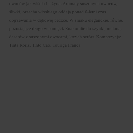
owoców jak wiśnia i jeżyna. Aromaty suszonych owoców,
śliwki, orzecha włoskiego oddają ponad 6-letni czas
dojrzewania w dębowej beczce. W smaku eleganckie, równe,
pozostające długo w pamięci. Znakomite do szynki, melona,
deserów z suszonymi owocami, kozich serów. Kompozycja:
Tinta Roriz, Tinto Cao, Touriga Franca.