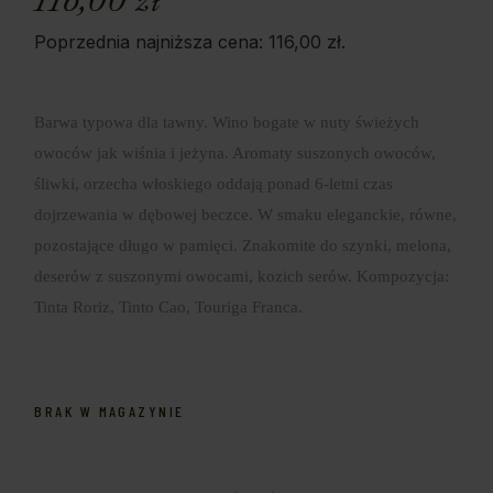
116,00
zł
Poprzednia najniższa cena:
116,00
zł
.
Barwa typowa dla tawny. Wino bogate w nuty świeżych
owoców jak wiśnia i jeżyna. Aromaty suszonych owoców,
śliwki, orzecha włoskiego oddają ponad 6-letni czas
dojrzewania w dębowej beczce. W smaku eleganckie, równe,
pozostające długo w pamięci. Znakomite do szynki, melona,
deserów z suszonymi owocami, kozich serów. Kompozycja:
Tinta Roriz, Tinto Cao, Touriga Franca.
BRAK W MAGAZYNIE