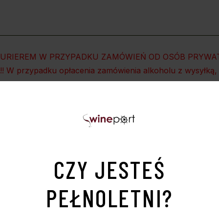
KURIEREM W PRZYPADKU ZAMÓWIEŃ OD OSÓB PRYWAT
 przypadku opłacenia zamówienia alkoholu z wysyłką, p
starannie wyselekcjonowane z winnic uprawianych w glebach gliniastych na obrzeżac
cowy zapach z aromatami dojrzałych czereśni, czarnej porzeczki i śliwek, w towa
anymi taninami i kwasowością. Piękne, owocowe wykończenie z wybornymi, smaczn
io dojrzałych twardych serów, takich jak Manchego lub stary Goud i daty zapakow
CZY JESTEŚ
PEŁNOLETNI?