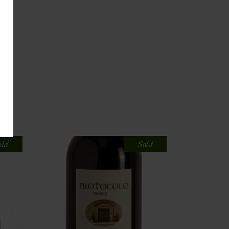
old
Sold