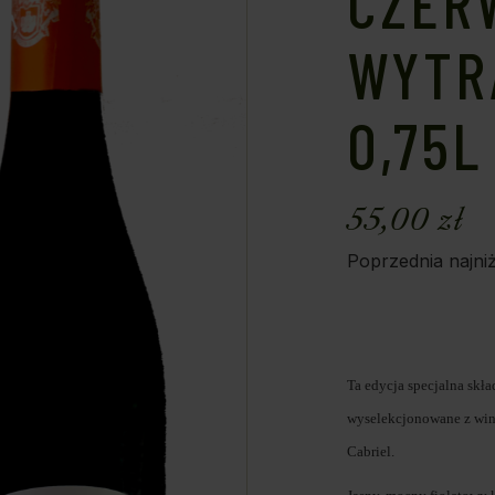
CZER
WYTR
0,75L
55,00
zł
Poprzednia najni
Ta edycja specjalna skład
wyselekcjonowane z winn
Cabriel.