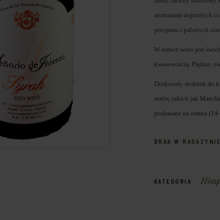
Jasny, mocny fioletowy 
aromatami dojrzałych cze
przypraw i palonych zia
W ustach wino jest śwież
kwasowością. Piękne, o
Doskonały dodatek do ko
serów, takich jak Manch
podawane na zimno (14-1
BRAK W MAGAZYNI
Hiszp
KATEGORIA