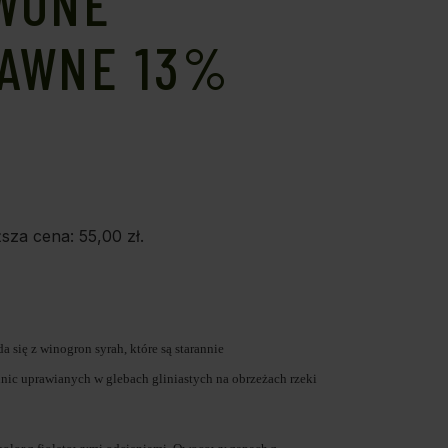
WONE
AWNE 13%
ższa cena:
55,00
zł
.
a się z winogron syrah, które są starannie
ic uprawianych w glebach gliniastych na obrzeżach rzeki