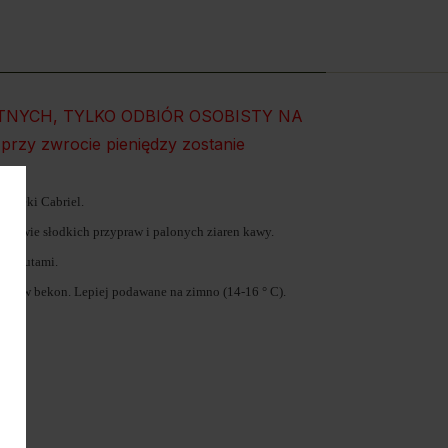
NYCH, TYLKO ODBIÓR OSOBISTY NA
rzy zwrocie pieniędzy zostanie
h rzeki Cabriel.
rzystwie słodkich przypraw i palonych ziaren kawy.
ymi nutami.
ane w bekon. Lepiej podawane na zimno (14-16 ° C).