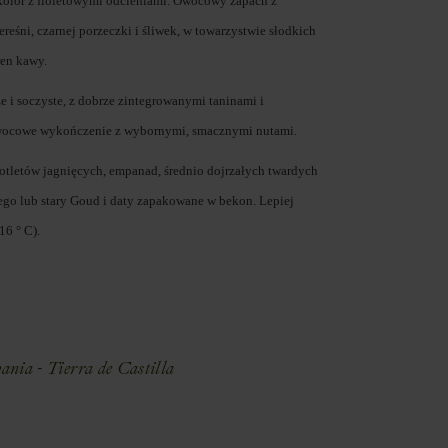
kolor z fioletowymi odcieniami. Owocowy zapach z
reśni, czarnej porzeczki i śliwek, w towarzystwie słodkich
ren kawy.
e i soczyste, z dobrze zintegrowanymi taninami i
wocowe wykończenie z wybornymi, smacznymi nutami.
tletów jagnięcych, empanad, średnio dojrzałych twardych
ego lub stary Goud i daty zapakowane w bekon. Lepiej
6 ° C).
E
ania - Tierra de Castilla