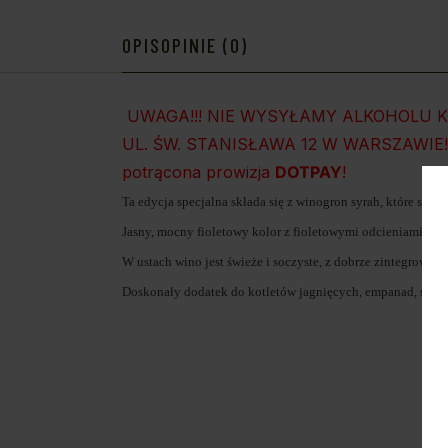
OPIS
OPINIE (0)
UWAGA!!! NIE WYSYŁAMY ALKOHOLU 
UL. ŚW. STANISŁAWA 12 W WARSZAWIE!!! W
potrącona prowizja
DOTPAY
!
Ta edycja specjalna składa się z winogron syrah, które są 
Jasny, mocny fioletowy kolor z fioletowymi odcieniami. Owo
W ustach wino jest świeże i soczyste, z dobrze zintegrow
Doskonały dodatek do kotletów jagnięcych, empanad, średn