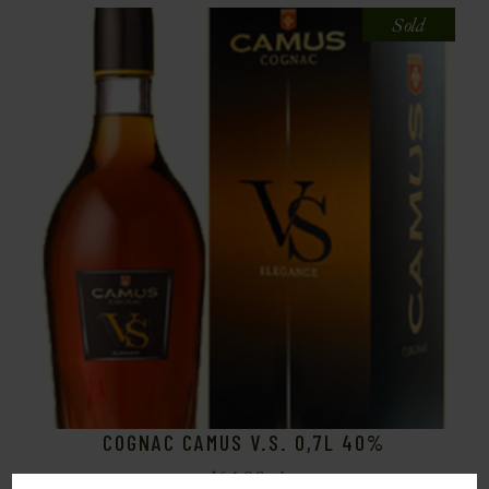
Sold
COGNAC CAMUS V.S. 0,7L 40%
164,00
zł