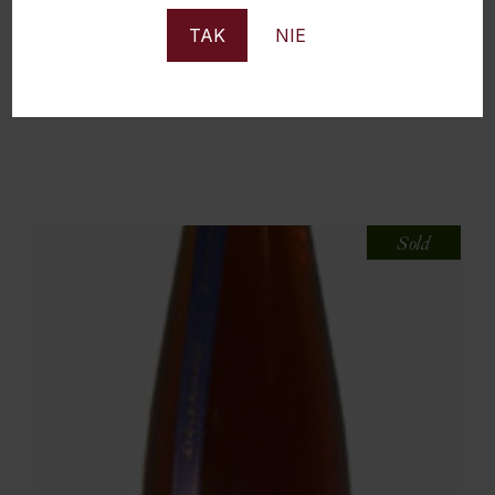
TAK
NIE
BRANDY BRIGADIER 38% 1L
71,50
zł
Sold