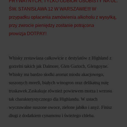
PRYWATNYCH, TYLKO ODBIÓR OSOBISTY NA UL.
ŚW. STANISŁAWA 12 W WARSZAWIE!!! W
przypadku opłacenia zamówienia alkoholu z wysyłką,
przy zwrocie pieniędzy zostanie potrącona
prowizja DOTPAY!
Whisky zestawiana całkowicie z destylatów z Highland z
gorzelni takich jak Dalmore, Glen Garioch, Glengoyne.
Whisky ma bardzo słodki aromat miodu akacjowego,
suszonych moreli, białych winogron oraz delikatną nutę
truskawek.Zaskakuje również powiewem morza i wrzosu
tak charakterystycznego dla Highlandu. W ustach
wyczuwalne suszone owoce, zielone jabłko i anyż. Finisz
długi z dodatkiem cynamonu i świeżego chleba.