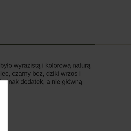
yło wyrazistą i kolorową naturą
ec, czarny bez, dziki wrzos i
 jednak dodatek, a nie główną