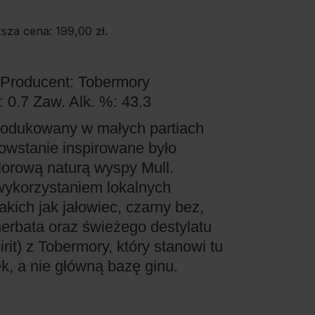
ższa cena:
199,00
zł
.
Producent: Tobermory
: 0.7
Zaw. Alk. %: 43.3
rodukowany w małych partiach
powstanie inspirowane było
olorową naturą wyspy Mull.
wykorzystaniem lokalnych
akich jak jałowiec, czarny bez,
 herbata oraz świeżego destylatu
rit) z Tobermory, który stanowi tu
k, a nie główną bazę ginu.
E