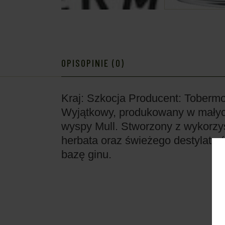
OPIS
OPINIE (0)
Kraj: Szkocja
Producent: Tobermor
Wyjątkowy, produkowany w małych 
wyspy Mull. Stworzony z wykorzyst
herbata oraz świeżego destylatu (
bazę ginu.