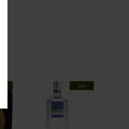
old
Sold