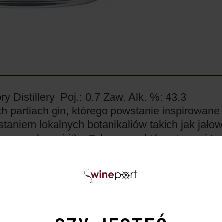
y Distillery
Poj.: 0.7
Zaw. Alk. %: 43.3
partiach gin, którego powstanie inspirowane b
aniem lokalnych botanikaliów takich jak jałowi
new make spirit) z Tobermory, który stanowi tu