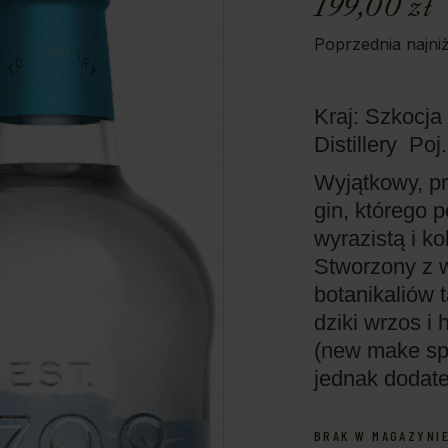
199,00
zł
Poprzednia najni
Kraj: Szkocja
Distillery
Poj.
Wyjątkowy, p
gin, którego 
wyrazistą i k
Stworzony z 
botanikaliów t
dziki wrzos i
(new make spi
jednak dodate
BRAK W MAGAZYNI