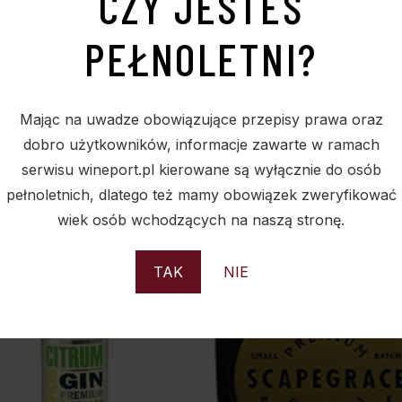
CZY JESTEŚ
PEŁNOLETNI?
Mając na uwadze obowiązujące przepisy prawa oraz
dobro użytkowników, informacje zawarte w ramach
PODOBNE PRODUKTY
serwisu wineport.pl kierowane są wyłącznie do osób
pełnoletnich, dlatego też mamy obowiązek zweryfikować
wiek osób wchodzących na naszą stronę.
Sold
S
TAK
NIE