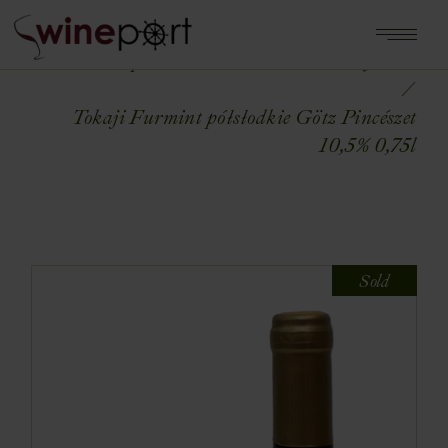
Home
Shop
WINA ŚWIATA
WĘGRY
Tokaji Furmint półsłodkie Götz Pincészet
10,5% 0,75l
Sold