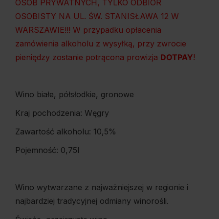
OSÓB PRYWATNYCH, TYLKO ODBIÓR
OSOBISTY NA UL. ŚW. STANISŁAWA 12 W
WARSZAWIE!!! W przypadku opłacenia
zamówienia alkoholu z wysyłką, przy zwrocie
pieniędzy zostanie potrącona prowizja
DOTPAY
!
Wino białe, półsłodkie, gronowe
Kraj pochodzenia: Węgry
Zawartość alkoholu: 10,5%
Pojemność: 0,75l
Wino wytwarzane z najważniejszej w regionie i
najbardziej tradycyjnej odmiany winorośli.