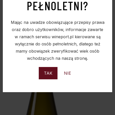
PEŁNOLETNI?
Mając na uwadze obowiązujące przepisy prawa
oraz dobro użytkowników, informacje zawarte
WINO TORLEY GALA MUSUJĄCE B/WYTR 0,75L
w ramach serwisu wineport.pl kierowane są
12%
wyłącznie do osób pełnoletnich, dlatego też
mamy obowiązek zweryfikować wiek osób
31,90
zł
wchodzących na naszą stronę.
TAK
NIE
Sold