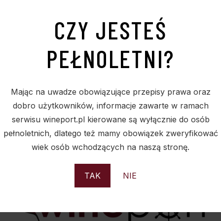
CZY JESTEŚ
PEŁNOLETNI?
ebki oraz nadruk który ma sie na torebce znaleźć cena za
torebka do wina ma wymiary 14/8/38 cm ale mozna zamówić
Mając na uwadze obowiązujące przepisy prawa oraz
ort@wineport.pl lub telefon 22 292-59-37.
dobro użytkowników, informacje zawarte w ramach
serwisu wineport.pl kierowane są wyłącznie do osób
pełnoletnich, dlatego też mamy obowiązek zweryfikować
że się wydłużyć- prosimy każdorazowo o kontakt ze sklepem
wiek osób wchodzących na naszą stronę.
TAK
NIE