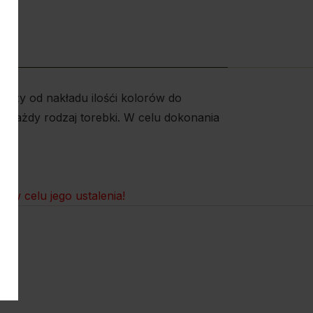
leży od nakładu ilośći kolorów do
 każdy rodzaj torebki. W celu dokonania
 w celu jego ustalenia!