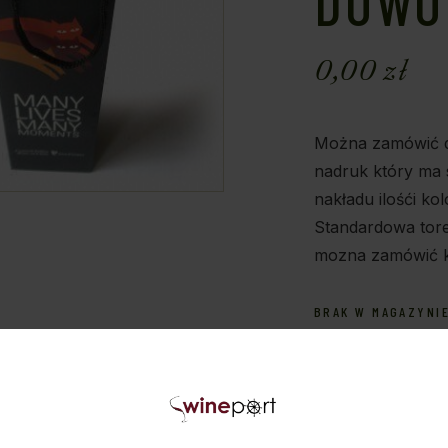
DOWO
0,00
zł
Można zamówić do
nadruk który ma 
nakładu ilośći ko
Standardowa tor
mozna zamówić k
BRAK W MAGAZYNI
Tore
KATEGORIA