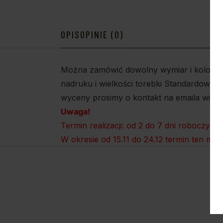
OPIS
OPINIE (0)
Można zamówić dowolny wymiar i kolor tor
nadruku i wielkości torebki Standardowa 
wyceny prosimy o kontakt na emaila winep
Uwaga!
Termin realizacji: od 2 do 7 dni roboczych.
W okresie od 15.11 do 24.12 termin ten mo