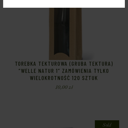
TOREBKA TEKTUROWA (GRUBA TEKTURA)
“WELLE NATUR 1” ZAMÓWIENIA TYLKO
WIELOKROTNOŚĆ 120 SZTUK
10,00
zł
Sold