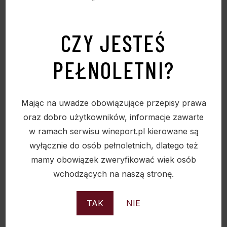
CZY JESTEŚ
TOREBKA TEKTUROWA “WEIHNACHTSGLANZ”
ZAMÓWIENIA TYLKO WIELOKROTNOŚĆ 50
PEŁNOLETNI?
SZTUK
10,00
zł
Mając na uwadze obowiązujące przepisy prawa
oraz dobro użytkowników, informacje zawarte
w ramach serwisu wineport.pl kierowane są
wyłącznie do osób pełnoletnich, dlatego też
Sold
mamy obowiązek zweryfikować wiek osób
wchodzących na naszą stronę.
TAK
NIE