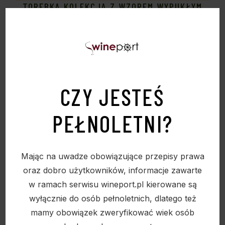
TOREBKA KOLEKCJA Z WZOREM WYPUKŁYM
N41 MINIMALNE ZAMÓWIENIE 50 SZTUK
11,50
zł
CZY JESTEŚ
Sold
PEŁNOLETNI?
Mając na uwadze obowiązujące przepisy prawa
oraz dobro użytkowników, informacje zawarte
w ramach serwisu wineport.pl kierowane są
wyłącznie do osób pełnoletnich, dlatego też
mamy obowiązek zweryfikować wiek osób