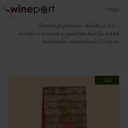
Home
Shop
TOREBKI
Torebki papierowe - Kolekcja SS
torebka z wzorem wypukłym butelka n444
minimalne zamówienie 50 sztuk
Sold