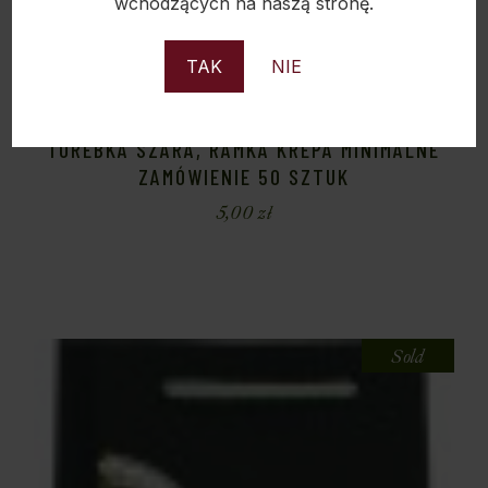
wchodzących na naszą stronę.
TAK
NIE
TOREBKA SZARA, RAMKA KREPA MINIMALNE
ZAMÓWIENIE 50 SZTUK
5,00
zł
Sold