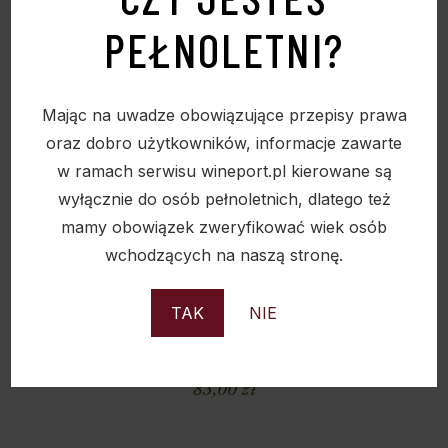
PEŁNOLETNI?
Mając na uwadze obowiązujące przepisy prawa
oraz dobro użytkowników, informacje zawarte
w ramach serwisu wineport.pl kierowane są
wyłącznie do osób pełnoletnich, dlatego też
mamy obowiązek zweryfikować wiek osób
wchodzących na naszą stronę.
TAK
NIE
BATASIOLO GAVI DEL COMUNE DI GAVI,
D.O.C.G. 12,5% 0,75L
83,00
zł