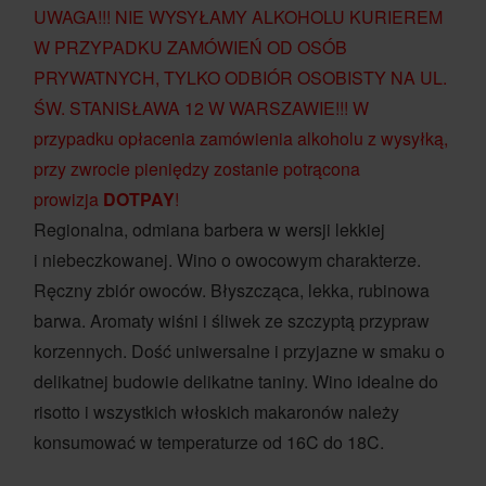
UWAGA!!! NIE WYSYŁAMY ALKOHOLU KURIEREM
W PRZYPADKU ZAMÓWIEŃ OD OSÓB
PRYWATNYCH, TYLKO ODBIÓR OSOBISTY NA UL.
ŚW. STANISŁAWA 12 W WARSZAWIE!!! W
przypadku opłacenia zamówienia alkoholu z wysyłką,
przy zwrocie pieniędzy zostanie potrącona
prowizja
DOTPAY
!
Regionalna, odmiana barbera w wersji lekkiej
i niebeczkowanej. Wino o owocowym charakterze.
Ręczny zbiór owoców. Błyszcząca, lekka, rubinowa
barwa. Aromaty wiśni i śliwek ze szczyptą przypraw
korzennych. Dość uniwersalne i przyjazne w smaku o
delikatnej budowie delikatne taniny. Wino idealne do
risotto i wszystkich włoskich makaronów należy
konsumować w temperaturze od 16C do 18C.