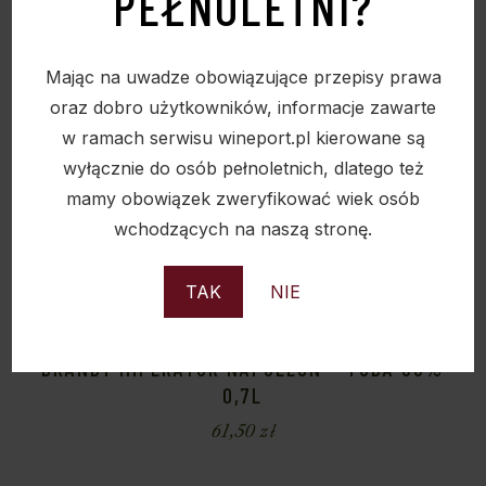
PEŁNOLETNI?
Mając na uwadze obowiązujące przepisy prawa
oraz dobro użytkowników, informacje zawarte
w ramach serwisu wineport.pl kierowane są
wyłącznie do osób pełnoletnich, dlatego też
mamy obowiązek zweryfikować wiek osób
wchodzących na naszą stronę.
TAK
NIE
BRANDY IMPERATOR NAPOLÉON – TUBA 36%
0,7L
61,50
zł