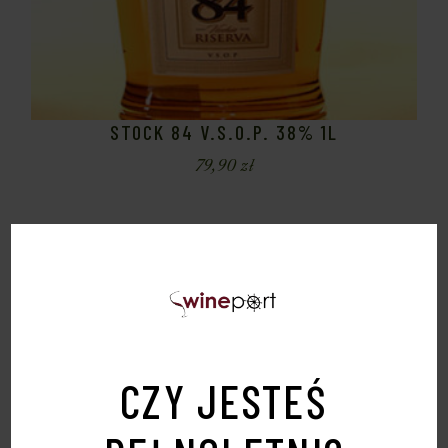
STOCK 84 V.S.O.P. 38% 1L
79,90
zł
Sold
CZY JESTEŚ