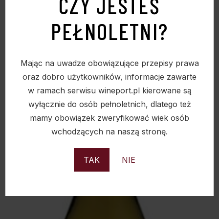
CZY JESTEŚ
PEŁNOLETNI?
BABICH SAUVIGNON BLANC 13% 0,75L
81,00
zł
Mając na uwadze obowiązujące przepisy prawa
oraz dobro użytkowników, informacje zawarte
w ramach serwisu wineport.pl kierowane są
wyłącznie do osób pełnoletnich, dlatego też
mamy obowiązek zweryfikować wiek osób
Sold
wchodzących na naszą stronę.
TAK
NIE