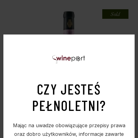
Sold
CZY JESTEŚ
PEŁNOLETNI?
Mając na uwadze obowiązujące przepisy prawa
CAMPOGIOVANNI, BRUNELLO DI MONTALCINO
oraz dobro użytkowników, informacje zawarte