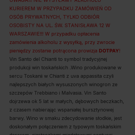
UWAGA!!! NIE WYSYŁAMY ALKOHOLU
KURIEREM W PRZYPADKU ZAMÓWIEŃ OD
OSÓB PRYWATNYCH, TYLKO ODBIÓR
OSOBISTY NA UL. ŚW. STANISŁAWA 12 W
WARSZAWIE!!! W przypadku opłacenia
zamówienia alkoholu z wysyłką, przy zwrocie
pieniędzy zostanie potrącona prowizja
DOTPAY
!
Vin Santo del Chianti to symbol tradycyjnej
produkcji win toskańskich .Wino produkowane w
sercu Toskanii w Chianti z uva appassita czyli
najlepszych białych wysuszonych winogron ze
szczepów Trebbiano i Malvasia. Vin Santo
dojrzewa ok 5 lat w małych, dębowych beczkach,
z czasem nabierając wspaniałej bursztynowej
barwy. Wino w smaku zdecydowanie słodkie, jest
doskonałym połączeniem z typowym toskańskim