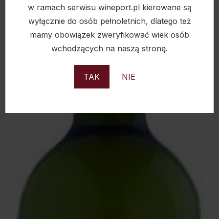
D.O.C.G. 15% 0,75L
w ramach serwisu wineport.pl kierowane są
281,00
zł
wyłącznie do osób pełnoletnich, dlatego też
mamy obowiązek zweryfikować wiek osób
wchodzących na naszą stronę.
TAK
NIE
Sold