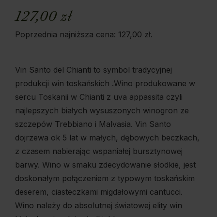
127,00
zł
Poprzednia najniższa cena:
127,00
zł
.
Vin Santo del Chianti to symbol tradycyjnej
produkcji win toskańskich .Wino produkowane w
sercu Toskanii w Chianti z uva appassita czyli
najlepszych białych wysuszonych winogron ze
szczepów Trebbiano i Malvasia. Vin Santo
dojrzewa ok 5 lat w małych, dębowych beczkach,
z czasem nabierając wspaniałej bursztynowej
barwy. Wino w smaku zdecydowanie słodkie, jest
doskonałym połączeniem z typowym toskańskim
deserem, ciasteczkami migdałowymi cantucci.
Wino należy do absolutnej światowej elity win