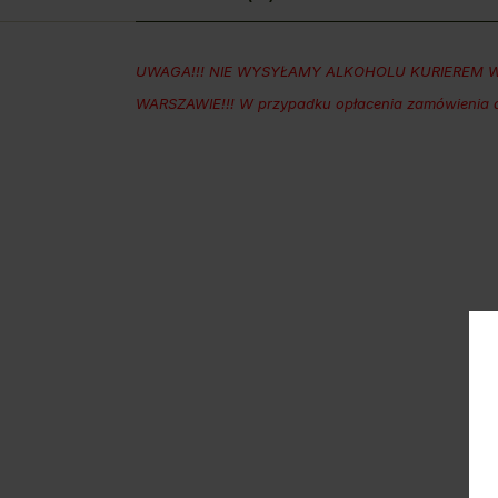
UWAGA!!! NIE WYSYŁAMY ALKOHOLU KURIEREM W
WARSZAWIE!!! W przypadku opłacenia zamówienia al