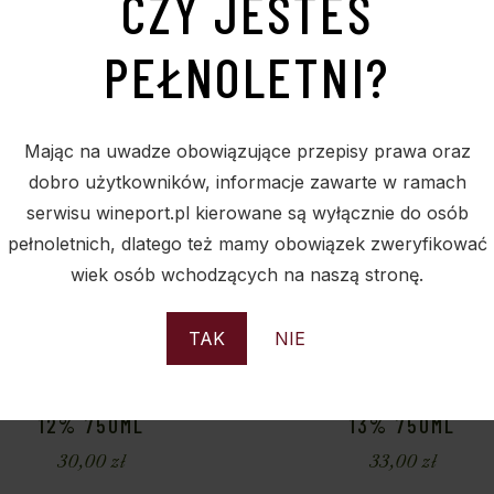
CZY JESTEŚ
PEŁNOLETNI?
Sold
S
Mając na uwadze obowiązujące przepisy prawa oraz
dobro użytkowników, informacje zawarte w ramach
serwisu wineport.pl kierowane są wyłącznie do osób
pełnoletnich, dlatego też mamy obowiązek zweryfikować
wiek osób wchodzących na naszą stronę.
TAK
NIE
AK GRASEVINA SEMI DRY
VINA KOPER CHARDON
12% 750ML
13% 750ML
30,00
zł
33,00
zł