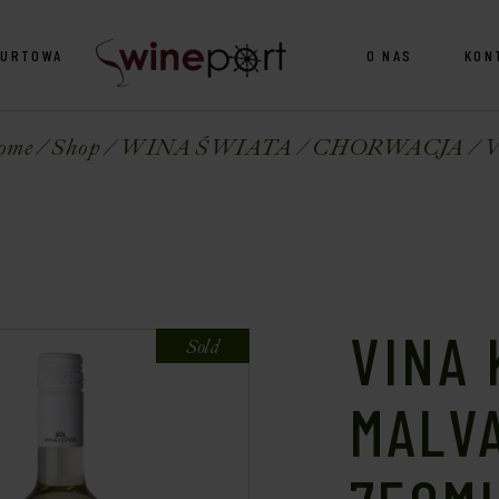
HURTOWA
O NAS
KON
ome
Shop
WINA ŚWIATA
CHORWACJA
V
VINA
Sold
MALVA