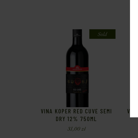
Sold
VINA KOPER RED CUVE SEMI
VEZ
DRY 12% 750ML
31,00
zł