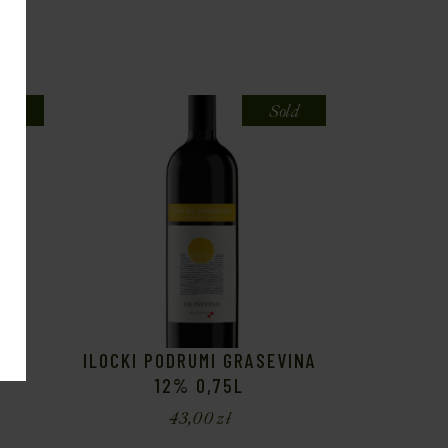
old
Sold
NAY
ILOCKI PODRUMI GRASEVINA
12% 0,75L
43,00
zł