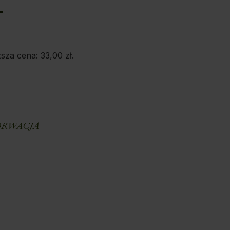
L
ższa cena:
33,00
zł
.
E
RWACJA