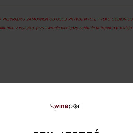
 PRZYPADKU ZAMÓWIEŃ OD OSÓB PRYWATNYCH, TYLKO ODBIÓR OSOB
koholu z wysyłką, przy zwrocie pieniędzy zostanie potrącona prowizja
PODOBNE PRODUKTY