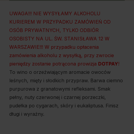
UWAGA!!! NIE WYSYŁAMY ALKOHOLU
KURIEREM W PRZYPADKU ZAMÓWIEŃ OD
OSÓB PRYWATNYCH, TYLKO ODBIÓR
OSOBISTY NA UL. ŚW. STANISŁAWA 12 W
WARSZAWIE!!! W przypadku opłacenia
zamówienia alkoholu z wysyłką, przy zwrocie
pieniędzy zostanie potrącona prowizja
DOTPAY
!
To wino o orzeźwiającym aromacie owoców
leśnych, mięty i słodkich przypraw. Barwa ciemno
purpurowa z granatowymi refleksami. Smak
pełny, nuty czerwonej i czarnej porzeczki,
pudełka po cygarach, skóry i eukaliptusa. Finisz
długi i wyraźny.