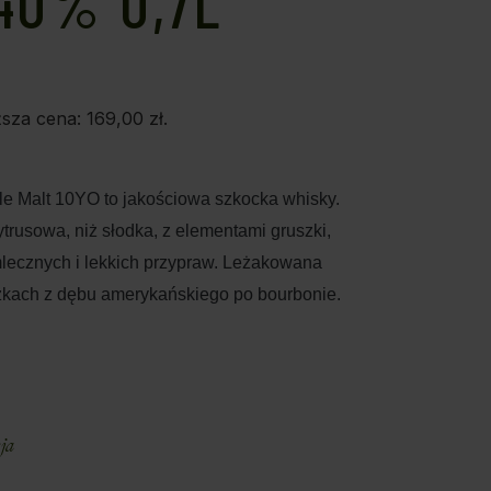
40% 0,7L
ższa cena:
169,00
zł
.
le Malt 10YO to jakościowa szkocka whisky.
ytrusowa, niż słodka, z elementami gruszki,
mlecznych i lekkich przypraw. Leżakowana
czkach z dębu amerykańskiego po bourbonie.
E
ja