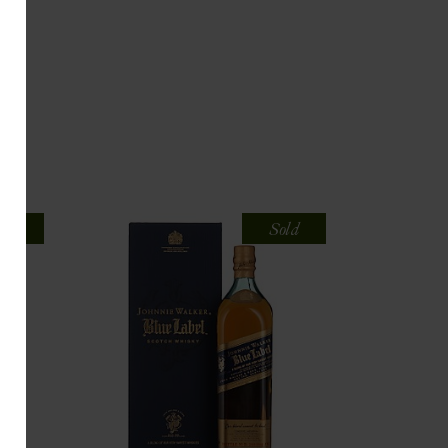
old
Sold