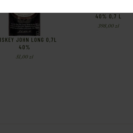
WHISKY BALLANTINE’S 2
40% 0,7 L
398,00
zł
ISKEY JOHN LONG 0,7L
40%
51,00
zł