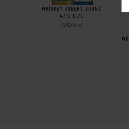
WHISKEY ROBERT BURNS
43% 0,7L
105,00
zł
WH