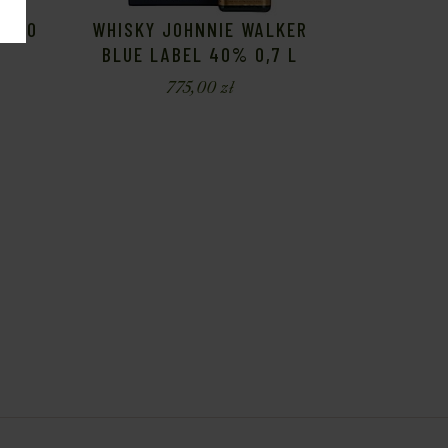
1 YO
WHISKY JOHNNIE WALKER
BLUE LABEL 40% 0,7 L
775,00
zł