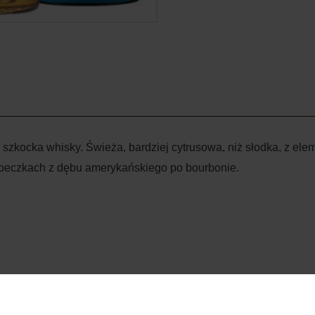
szkocka whisky. Świeża, bardziej cytrusowa, niż słodka, z elem
 beczkach z dębu amerykańskiego po bourbonie.