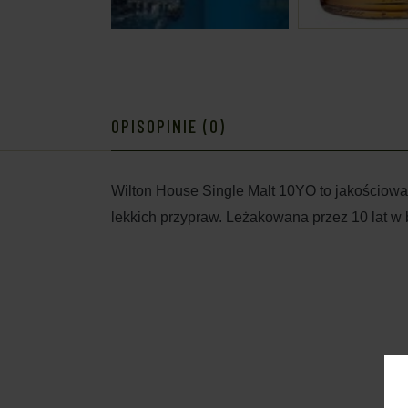
OPIS
OPINIE (0)
Wilton House Single Malt 10YO to jakościowa 
lekkich przypraw. Leżakowana przez 10 lat w