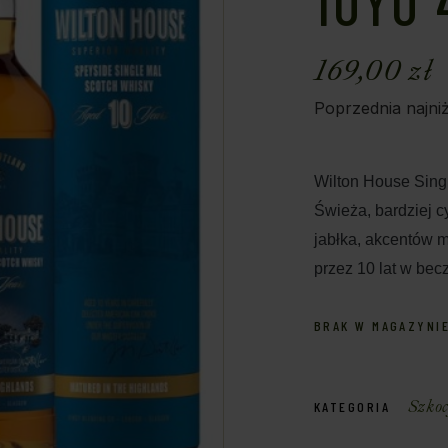
10YO 
169,00
zł
Poprzednia najni
Wilton House Sing
Świeża, bardziej c
jabłka, akcentów 
przez 10 lat w be
BRAK W MAGAZYNI
Szkoc
KATEGORIA