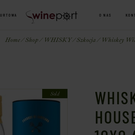
HURTOWA
O NAS
KON
Home
Shop
WHISKY
Szkocja
Whiskey Wil
WHIS
Sold
HOUSE