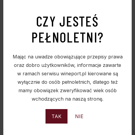
CZY JESTEŚ
WHISKY GLENFIDDICH 12YO 40% 0,7L
PEŁNOLETNI?
212,00
zł
Mając na uwadze obowiązujące przepisy prawa
oraz dobro użytkowników, informacje zawarte
w ramach serwisu wineport.pl kierowane są
Sold
wyłącznie do osób pełnoletnich, dlatego też
mamy obowiązek zweryfikować wiek osób
wchodzących na naszą stronę.
TAK
NIE