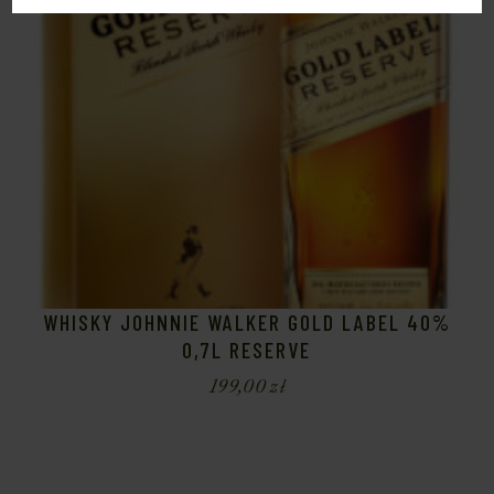
WHISKY JOHNNIE WALKER GOLD LABEL 40%
0,7L RESERVE
199,00
zł