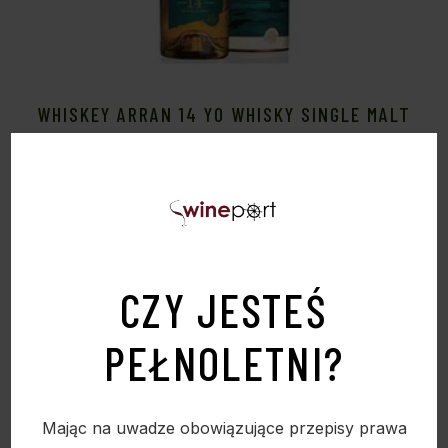
WHISKEY ARRAN 14 YO WHISKY SINGLE MALT
46% 0,7L
239,00
zł
CZY JESTEŚ
Sold
PEŁNOLETNI?
Mając na uwadze obowiązujące przepisy prawa