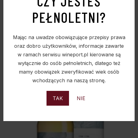
CZY JESTEŚ
PEŁNOLETNI?
BELL’S ORIGINAL SCOTCH WHISKY 40% 0.7L
Mając na uwadze obowiązujące przepisy prawa
55,00
zł
oraz dobro użytkowników, informacje zawarte
w ramach serwisu wineport.pl kierowane są
wyłącznie do osób pełnoletnich, dlatego też
mamy obowiązek zweryfikować wiek osób
wchodzących na naszą stronę.
Sold
TAK
NIE