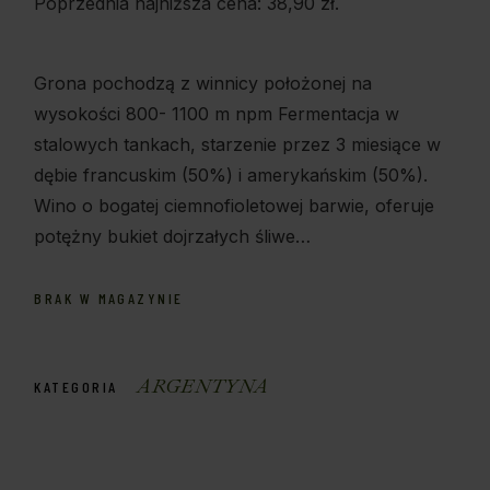
Poprzednia najniższa cena:
38,90
zł
.
Grona pochodzą z winnicy położonej na
wysokości 800- 1100 m npm Fermentacja w
stalowych tankach, starzenie przez 3 miesiące w
dębie francuskim (50%) i amerykańskim (50%).
Wino o bogatej ciemnofioletowej barwie, oferuje
potężny bukiet dojrzałych śliwe…
BRAK W MAGAZYNIE
ARGENTYNA
KATEGORIA