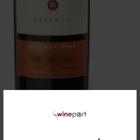
BODEGA NORTON RESERVA MALBEC ,
MENDOZA 14% 0,75L
84,00
zł