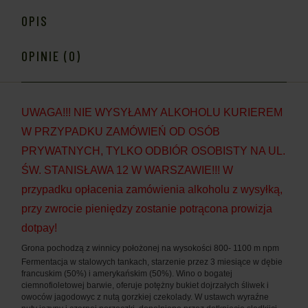
OPIS
OPINIE (0)
UWAGA!!! NIE WYSYŁAMY ALKOHOLU KURIEREM
W PRZYPADKU ZAMÓWIEŃ OD OSÓB
PRYWATNYCH, TYLKO ODBIÓR OSOBISTY NA UL.
ŚW. STANISŁAWA 12 W WARSZAWIE!!! W
przypadku opłacenia zamówienia alkoholu z wysyłką,
przy zwrocie pieniędzy zostanie potrącona prowizja
dotpay!
Grona pochodzą z winnicy położonej na wysokości 800- 1100 m npm
Fermentacja w stalowych tankach, starzenie przez 3 miesiące w dębie
francuskim (50%) i amerykańskim (50%). Wino o bogatej
ciemnofioletowej barwie, oferuje potężny bukiet dojrzałych śliwek i
owoców jagodowyc z nutą gorzkiej czekolady. W ustawch wyraźne