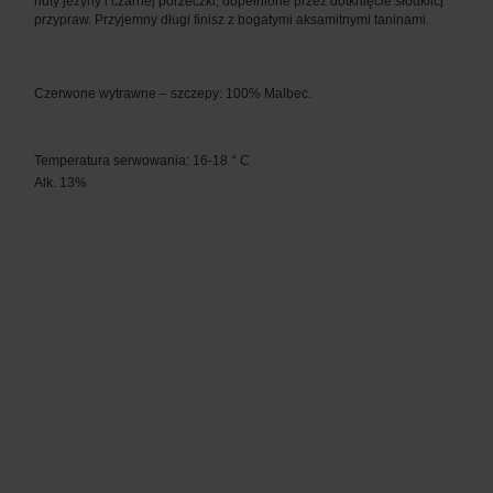
nuty jezyny i czarnej porzeczki, dopełnione przez dotknięcie słodkiicj
przypraw. Przyjemny długi finisz z bogatymi aksamitnymi taninami.
Czerwone wytrawne – szczepy: 100% Malbec.
Temperatura serwowania: 16-18 ° C
Alk. 13%