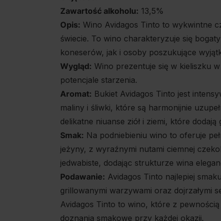
Zawartość alkoholu:
13,5%
Opis:
Wino Avidagos Tinto to wykwintne cz
świecie. To wino charakteryzuje się boga
koneserów, jak i osoby poszukujące wyjąt
Wygląd:
Wino prezentuje się w kieliszku w
potencjale starzenia.
Aromat:
Bukiet Avidagos Tinto jest intens
maliny i śliwki, które są harmonijnie uz
delikatne niuanse ziół i ziemi, które dodają 
Smak:
Na podniebieniu wino to oferuje peł
jeżyny, z wyraźnymi nutami ciemnej czeko
jedwabiste, dodając strukturze wina elegan
Podawanie:
Avidagos Tinto najlepiej smak
grillowanymi warzywami oraz dojrzałymi se
Avidagos Tinto to wino, które z pewności
doznania smakowe przy każdej okazji.