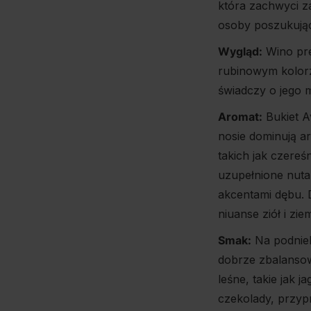
która zachwyci z
osoby poszukują
Wygląd:
Wino pre
rubinowym kolorze
świadczy o jego m
Aromat:
Bukiet Av
nosie dominują 
takich jak czereśn
uzupełnione nuta
akcentami dębu. 
niuanse ziół i zie
Smak:
Na podniebi
dobrze zbalanso
leśne, takie jak 
czekolady, przyp