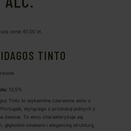
 ALC.
ższa cena:
61,00
zł
.
IDAGOS TINTO
rwone
lu:
13,5%
os Tinto to wykwintne czerwone wino z
ortugalii, słynącego z produkcji jednych z
a świecie. To wino charakteryzuje się
, głębokim smakiem i elegancką strukturą,