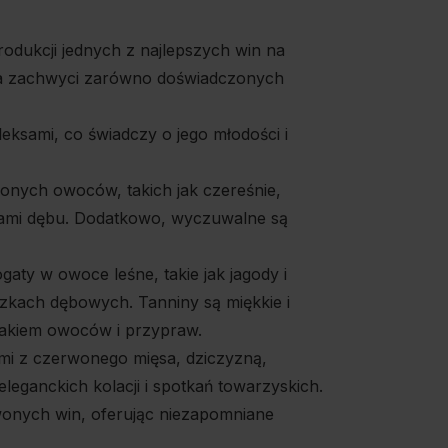
odukcji jednych z najlepszych win na
tóra zachwyci zarówno doświadczonych
eksami, co świadczy o jego młodości i
wonych owoców, takich jak czereśnie,
entami dębu. Dodatkowo, wyczuwalne są
aty w owoce leśne, takie jak jagody i
czkach dębowych. Tanniny są miękkie i
osmakiem owoców i przypraw.
ami z czerwonego mięsa, dziczyzną,
leganckich kolacji i spotkań towarzyskich.
wonych win, oferując niezapomniane