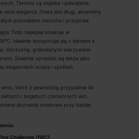
ych. Tanniny są miękkie i jedwabiste,
 wina elegancji. Finisz jest długi, aksamitny
rwałym posmakiem owoców i przypraw.
gos Tinto najlepiej smakuje w
8°C. Idealnie komponuje się z daniami z
, dziczyzną, grillowanymi warzywami
erami. Świetnie sprawdzi się także jako
 eleganckich kolacji i spotkań
o wino, które z pewnością przypadnie do
 pełnych i bogatych czerwonych win,
mniane doznania smakowe przy każdej
ienia:
Wine Challenge (IWC)