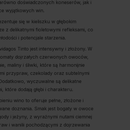
arówno doświadczonych koneserów, jak i
ce wyjątkowych win.
zentuje się w kieliszku w głębokim
 z delikatnymi fioletowymi refleksami, co
łodości i potencjale starzenia.
idagos Tinto jest intensywny i złożony. W
aromaty dojrzałych czerwonych owoców,
ie, maliny i śliwki, które są harmonijnie
mi przypraw, czekolady oraz subtelnymi
Dodatkowo, wyczuwalne są delikatne
mi, które dodają głębi i charakteru.
eniu wino to oferuje pełne, złożone i
wane doznania. Smak jest bogaty w owoce
jagody i jeżyny, z wyraźnymi nutami ciemnej
raw i wanilii pochodzącymi z dojrzewania