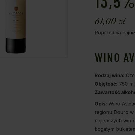
13,5%
61,00
zł
Poprzednia najni
WINO AV
Rodzaj wina:
Cze
Objętość:
750 ml
Zawartość alkoho
Opis:
Wino Avidag
regionu Douro w P
najlepszych win n
bogatym bukietem