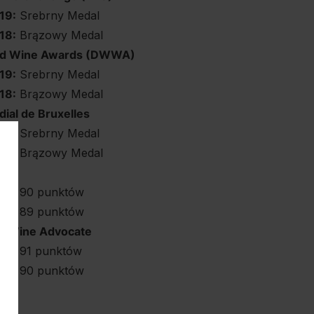
19:
Srebrny Medal
18:
Brązowy Medal
ld Wine Awards (DWWA)
19:
Srebrny Medal
18:
Brązowy Medal
ial de Bruxelles
19:
Srebrny Medal
18:
Brązowy Medal
st
19:
90 punktów
18:
89 punktów
’s Wine Advocate
19:
91 punktów
18:
90 punktów