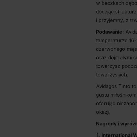
w beczkach dębow
dodając strukturze
i przyjemny, z t
Podawanie:
Avida
temperaturze 16-1
czerwonego mięsa
oraz dojrzałymi s
towarzysz podczas
towarzyskich.
Avidagos Tinto t
gustu miłośnikom
oferując niezapo
okazji.
Nagrody i wyróżn
International 