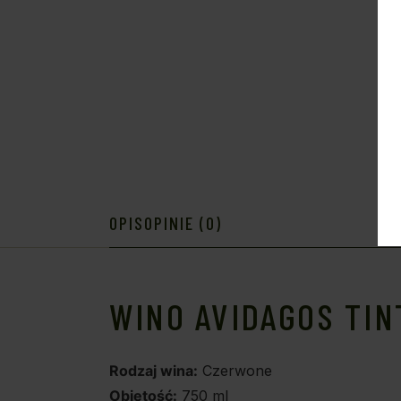
OPIS
OPINIE (0)
WINO AVIDAGOS TIN
Rodzaj wina:
Czerwone
Objętość:
750 ml