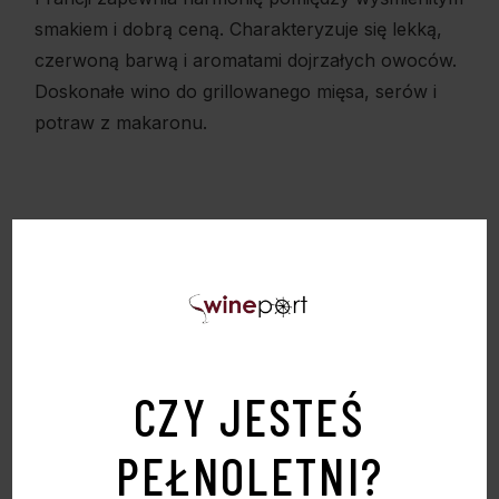
smakiem i dobrą ceną. Charakteryzuje się lekką,
czerwoną barwą i aromatami dojrzałych owoców.
Doskonałe wino do grillowanego mięsa, serów i
potraw z makaronu.
CZY JESTEŚ
PEŁNOLETNI?
PODOBNE PRODUKTY