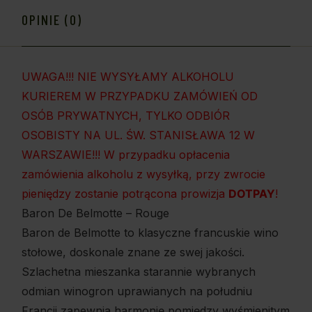
OPINIE (0)
UWAGA!!! NIE WYSYŁAMY ALKOHOLU
KURIEREM W PRZYPADKU ZAMÓWIEŃ OD
OSÓB PRYWATNYCH, TYLKO ODBIÓR
OSOBISTY NA UL. ŚW. STANISŁAWA 12 W
WARSZAWIE!!! W przypadku opłacenia
zamówienia alkoholu z wysyłką, przy zwrocie
pieniędzy zostanie potrącona prowizja
DOTPAY
!
Baron De Belmotte – Rouge
Baron de Belmotte to klasyczne francuskie wino
stołowe, doskonale znane ze swej jakości.
Szlachetna mieszanka starannie wybranych
odmian winogron uprawianych na południu
Francji zapewnia harmonię pomiędzy wyśmienitym