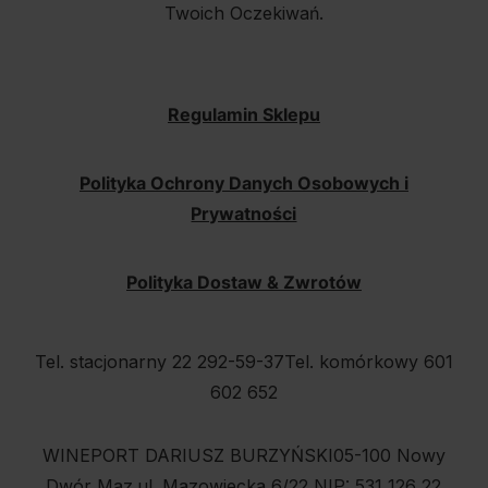
Twoich Oczekiwań.
Regulamin Sklepu
Polityka Ochrony Danych Osobowych i
Prywatności
Polityka Dostaw & Zwrotów
Tel. stacjonarny 22 292-59-37
Tel. komórkowy 601
602 652
WINEPORT DARIUSZ BURZYŃSKI
05-100 Nowy
Dwór Maz.
ul. Mazowiecka 6/22
NIP: 531 126 22