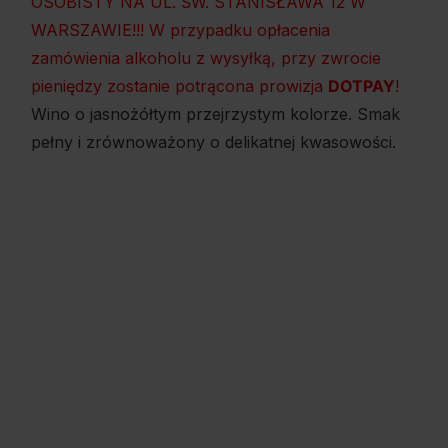
OSOBISTY NA UL. ŚW. STANISŁAWA 12 W
WARSZAWIE!!! W przypadku opłacenia
zamówienia alkoholu z wysyłką, przy zwrocie
pieniędzy zostanie potrącona prowizja
DOTPAY
!
Wino o jasnożółtym przejrzystym kolorze. Smak
pełny i zrównoważony o delikatnej kwasowości.