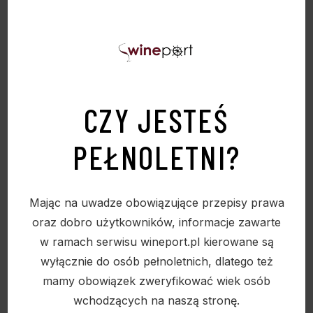
CZY JESTEŚ
PEŁNOLETNI?
WINO MIOLO LOTE 43 0,75L 14%
109,90
zł
Mając na uwadze obowiązujące przepisy prawa
oraz dobro użytkowników, informacje zawarte
w ramach serwisu wineport.pl kierowane są
wyłącznie do osób pełnoletnich, dlatego też
Sold
mamy obowiązek zweryfikować wiek osób
wchodzących na naszą stronę.