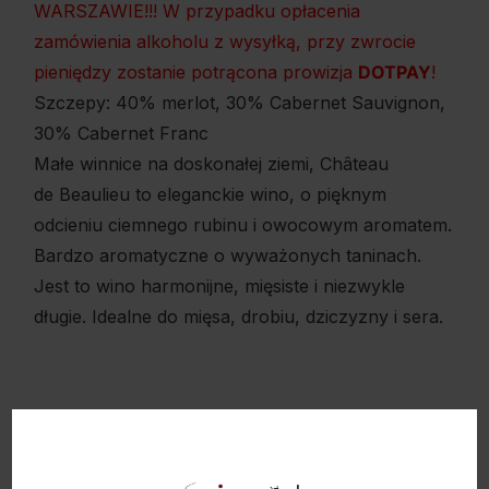
WARSZAWIE!!! W przypadku opłacenia
zamówienia alkoholu z wysyłką, przy zwrocie
pieniędzy zostanie potrącona prowizja
DOTPAY
!
Szczepy: 40% merlot, 30% Cabernet Sauvignon,
30% Cabernet Franc
Małe winnice na doskonałej ziemi, Château
de Beaulieu to eleganckie wino, o pięknym
odcieniu ciemnego rubinu i owocowym aromatem.
Bardzo aromatyczne o wyważonych taninach.
Jest to wino harmonijne, mięsiste i niezwykle
długie. Idealne do mięsa, drobiu, dziczyzny i sera.