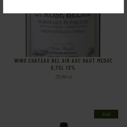
WINO CHATEAU BEL AIR AOC HAUT MEDOC
0,75L 13%
75,90
zł
Sold