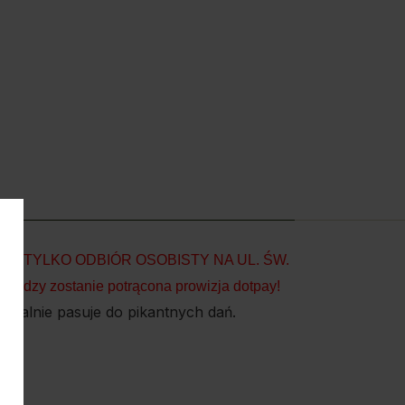
, TYLKO ODBIÓR OSOBISTY NA UL. ŚW.
iędzy zostanie potrącona prowizja dotpay!
dealnie pasuje do pikantnych dań.