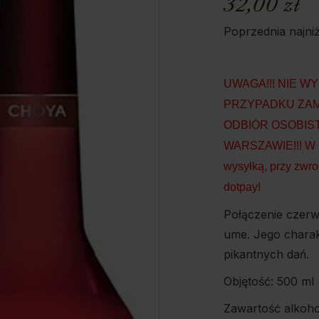
32,00
zł
Poprzednia najni
UWAGA!!! NIE 
PRZYPADKU ZAM
ODBIÓR OSOBIST
WARSZAWIE!!! W p
wysyłką, przy zwro
dotpay!
Połączenie czerw
ume. Jego charak
pikantnych dań.
Objętość: 500 ml
Zawartość alkoh