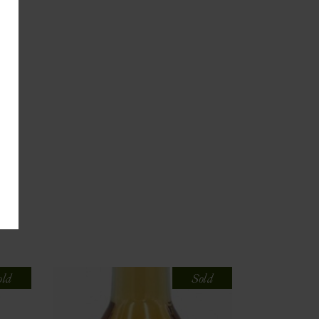
old
Sold