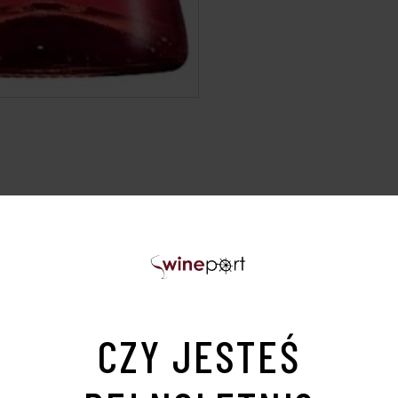
RIEREM W PRZYPADKU ZAMÓWIEŃ OD OSÓB PRYWATNYCH
płacenia zamówienia alkoholu z wysyłką, przy zwrocie pien
pońskich śliwek ume. Jego charakterystyczna kwasowość i
CZY JESTEŚ