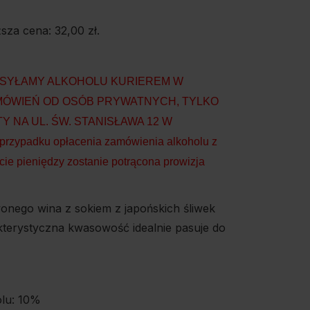
ższa cena:
32,00
zł
.
WYSYŁAMY ALKOHOLU KURIEREM W
ÓWIEŃ OD OSÓB PRYWATNYCH, TYLKO
Y NA UL. ŚW. STANISŁAWA 12 W
rzypadku opłacenia zamówienia alkoholu z
cie pieniędzy zostanie potrącona prowizja
onego wina z sokiem z japońskich śliwek
terystyczna kwasowość idealnie pasuje do
olu: 10%