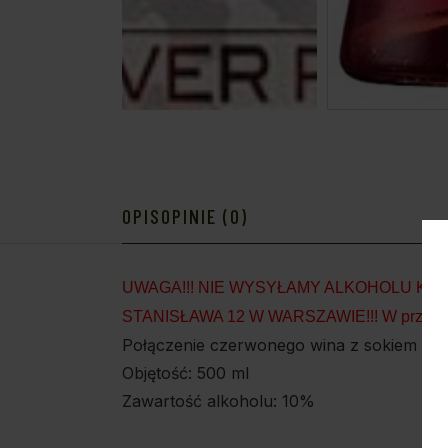
OPIS
OPINIE (0)
UWAGA!!! NIE WYSYŁAMY ALKOHOLU KU
STANISŁAWA 12 W WARSZAWIE!!! W przypadku o
Połączenie czerwonego wina z sokiem z ja
Objętość: 500 ml
Zawartość alkoholu: 10%