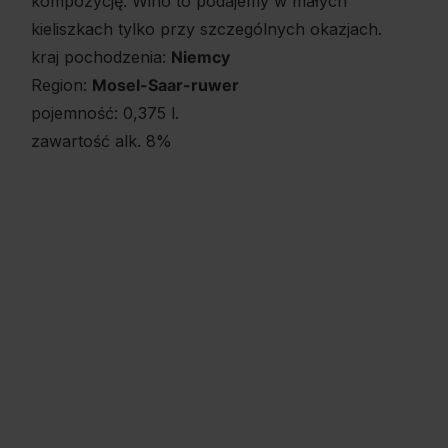
kompozycję. Wino to podajemy w małych
kieliszkach tylko przy szczególnych okazjach.
kraj pochodzenia:
Niemcy
Region:
Mosel-Saar-ruwer
pojemność: 0,375 l.
zawartość alk. 8%