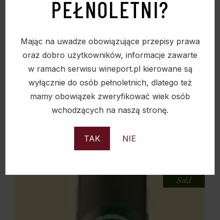
PEŁNOLETNI?
Mając na uwadze obowiązujące przepisy prawa
oraz dobro użytkowników, informacje zawarte
w ramach serwisu wineport.pl kierowane są
wyłącznie do osób pełnoletnich, dlatego też
mamy obowiązek zweryfikować wiek osób
WINO HAPPY CAT PINK KATZ QBA 0,75L 10%
wchodzących na naszą stronę.
50,00
zł
TAK
NIE
Sold