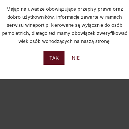
Mając na uwadze obowiązujące przepisy prawa oraz
zdobyło uznanie zarówno w kraju, jak i na arenie między
dobro użytkowników, informacje zawarte w ramach
, wino to regularnie otrzymuje wysokie oceny od krytykó
serwisu wineport.pl kierowane są wyłącznie do osób
nanych wyróżnień, jakie wina z tej winnicy mogą zdobywać
pełnoletnich, dlatego też mamy obowiązek zweryfikować
arski, który przyznaje „bicchieri” (kieliszki) jako ocenę j
wiek osób wchodzących na naszą stronę.
arodowy konkurs, w którym wina Monte Tondo zdobywają 
TAK
NIE