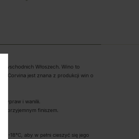
no-wschodnich Włoszech. Wino to
. Corvina jest znana z produkcji win o
zypraw i wanilii.
m, przyjemnym finiszem.
16-18°C, aby w pełni cieszyć się jego