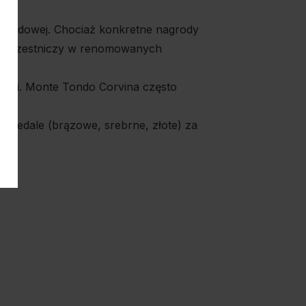
narodowej. Chociaż konkretne nagrody
w i uczestniczy w renomowanych
:
akości. Monte Tondo Corvina często
medale (brązowe, srebrne, złote) za