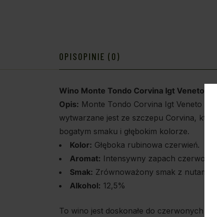
OPIS
OPINIE (0)
Wino Monte Tondo Corvina Igt Veneto, 0,
Opis:
Monte Tondo Corvina Igt Veneto to
wytwarzane jest ze szczepu Corvina, któr
bogatym smaku i głębokim kolorze.
Kolor:
Głęboka rubinowa czerwień.
Aromat:
Intensywny zapach czerwonych o
Smak:
Zrównoważony smak z nutami doj
Alkohol:
12,5%
To wino jest doskonałe do czerwonych mięs