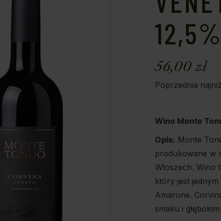
VENET
12,5%
56,00
zł
Poprzednia najni
Wino Monte Tondo
Opis:
Monte Tondo
produkowane w r
Włoszech. Wino t
który jest jedny
Amarone. Corvina
smaku i głębokim