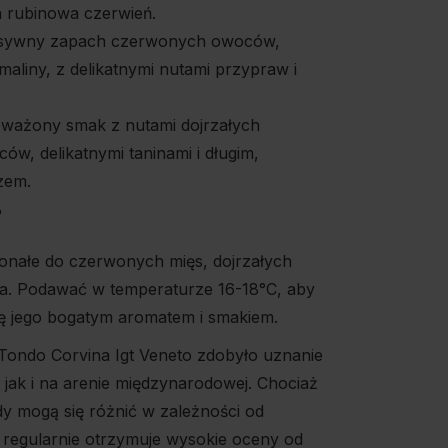
 rubinowa czerwień.
sywny zapach czerwonych owoców,
 maliny, z delikatnymi nutami przypraw i
ażony smak z nutami dojrzałych
w, delikatnymi taninami i długim,
zem.
%
konałe do czerwonych mięs, dojrzałych
lla. Podawać w temperaturze 16-18°C, aby
się jego bogatym aromatem i smakiem.
ondo Corvina Igt Veneto zdobyło uznanie
 jak i na arenie międzynarodowej. Chociaż
y mogą się różnić w zależności od
o regularnie otrzymuje wysokie oceny od