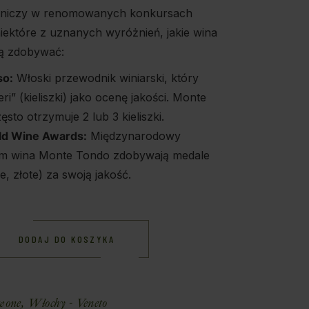
stniczy w renomowanych konkursach
niektóre z uznanych wyróżnień, jakie wina
gą zdobywać:
so:
Włoski przewodnik winiarski, który
ri” (kieliszki) jako ocenę jakości. Monte
sto otrzymuje 2 lub 3 kieliszki.
ld Wine Awards:
Międzynarodowy
ym wina Monte Tondo zdobywają medale
, złote) za swoją jakość.
DODAJ DO KOSZYKA
wone
,
Włochy - Veneto