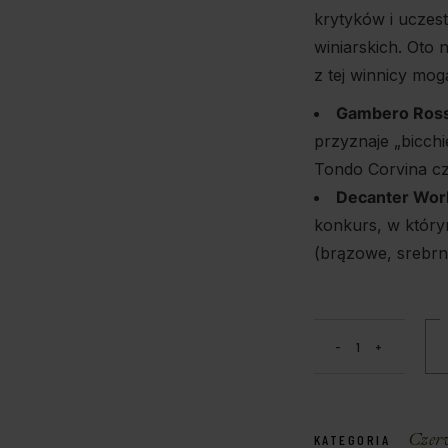
krytyków i ucze
winiarskich. Oto 
z tej winnicy mo
Gambero Ros
przyznaje „bicchie
Tondo Corvina czę
Decanter Wor
konkurs, w któr
(brązowe, srebrne
Czer
KATEGORIA