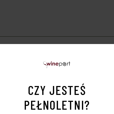
75L 12,5% alc.
 czerwone wino produkowane w regionie Veneto w północ
y jest jednym z głównych składników słynnego wina Amarone
woców, takich jak wiśnie, maliny, z delikatnymi nutami pr
CZY JESTEŚ
rzałych czerwonych owoców, delikatnymi taninami i długi
PEŁNOLETNI?
, dojrzałych serów i dań z grilla. Podawać w temperaturze 