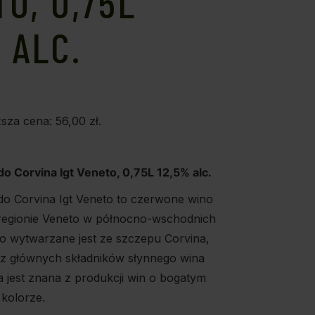
O, 0,75L
 ALC.
ższa cena:
56,00
zł
.
 Corvina Igt Veneto, 0,75L 12,5% alc.
 Corvina Igt Veneto to czerwone wino
egionie Veneto w północno-wschodnich
o wytwarzane jest ze szczepu Corvina,
m z głównych składników słynnego wina
 jest znana z produkcji win o bogatym
 kolorze.