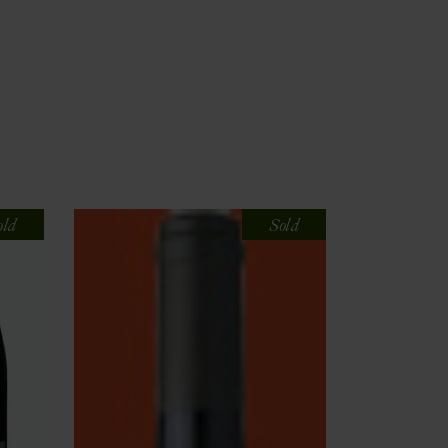
old
Sold