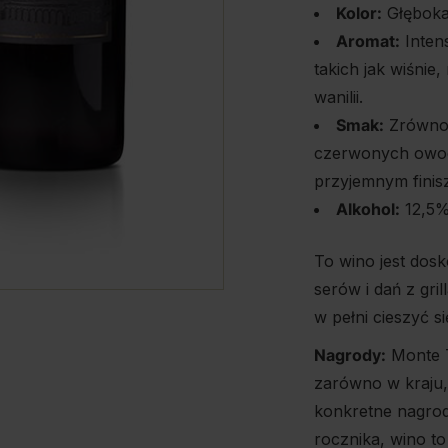
Kolor:
Głęboka
Aromat:
Inten
takich jak wiśnie,
wanilii.
Smak:
Zrównow
czerwonych owocó
przyjemnym finis
Alkohol:
12,5
To wino jest dos
serów i dań z gri
w pełni cieszyć 
Nagrody:
Monte T
zarówno w kraju,
konkretne nagrod
rocznika, wino t