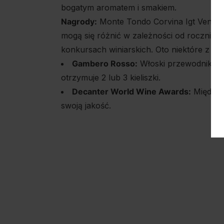
bogatym aromatem i smakiem.
Nagrody:
Monte Tondo Corvina Igt Veneto 
mogą się różnić w zależności od rocznika
konkursach winiarskich. Oto niektóre z uz
Gambero Rosso:
Włoski przewodnik wini
otrzymuje 2 lub 3 kieliszki.
Decanter World Wine Awards:
Międzyn
swoją jakość.