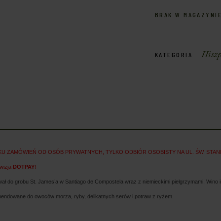
BRAK W MAGAZYNI
Hiszp
KATEGORIA
ZAMÓWIEŃ OD OSÓB PRYWATNYCH, TYLKO ODBIÓR OSOBISTY NA UL. ŚW. STANISŁAW
owizja
DOTPAY
!
ował do grobu St. James’a w Santiago de Compostela wraz z niemieckimi pielgrzymami. Win
endowane do owoców morza, ryby, delikatnych serów i potraw z ryżem.