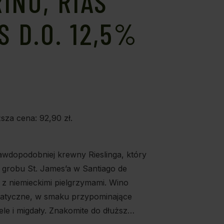
INO, RIAS
S D.O. 12,5%
ższa cena:
92,90
zł
.
rawdopodobniej krewny Rieslinga, który
grobu St. James’a w Santiago de
z niemieckimi pielgrzymami. Wino
matyczne, w smaku przypominające
ele i migdały. Znakomite do dłuższ…