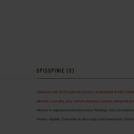
OPIS
OPINIE (0)
UWAGA!!! NIE WYSYŁAMY ALKOHOLU KURIEREM W PRZYPADKU 
alkoholu z wysyłką, przy zwrocie pieniędzy zostanie potrącona pr
Albarino to najprawdopodobniej krewny Rieslinga, który przywędr
morele i migdały. Znakomite do dłuższego przechowywania. Rekom