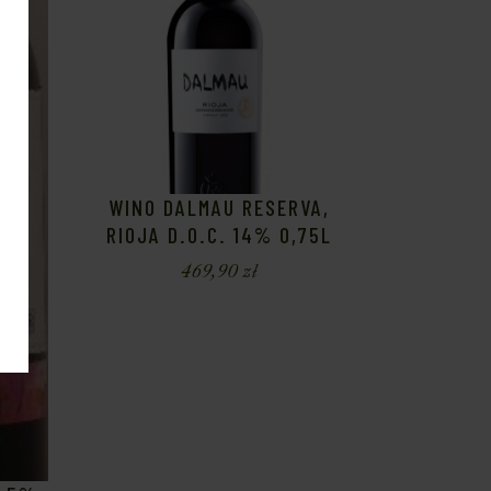
WINO DALMAU RESERVA,
RIOJA D.O.C. 14% 0,75L
469,90
zł