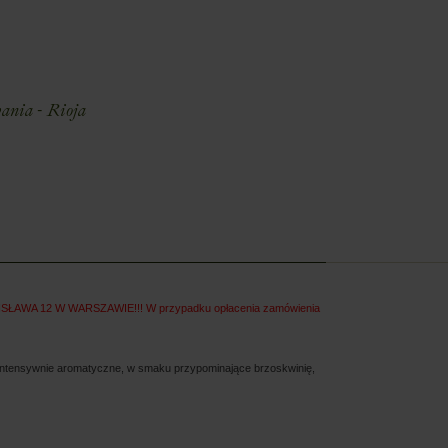
E
ania - Rioja
A 12 W WARSZAWIE!!! W przypadku opłacenia zamówienia
o intensywnie aromatyczne, w smaku przypominające brzoskwinię,