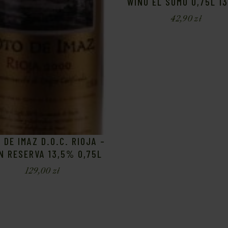
WINO EL SOMO 0,75L 1
42,90
zł
 DE IMAZ D.O.C. RIOJA –
N RESERVA 13,5% 0,75L
129,00
zł