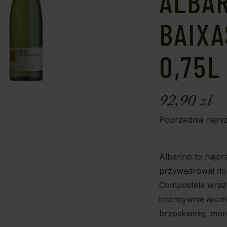
ALBAR
BAIXA
0,75L
92,90
zł
Poprzednia najni
Albarino to najp
przywędrował do 
Compostela wraz 
intensywnie aro
brzoskwinię, mor