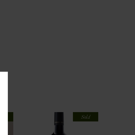
old
Sold