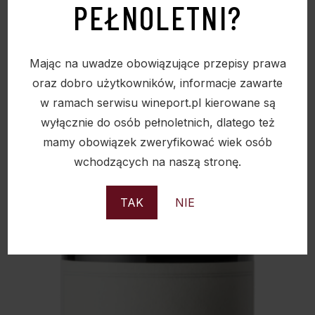
PEŁNOLETNI?
WINO MESMO TINTO AVIDAGOS 0,75L 13%
ALC.
Mając na uwadze obowiązujące przepisy prawa
oraz dobro użytkowników, informacje zawarte
141,00
zł
w ramach serwisu wineport.pl kierowane są
wyłącznie do osób pełnoletnich, dlatego też
mamy obowiązek zweryfikować wiek osób
wchodzących na naszą stronę.
TAK
NIE