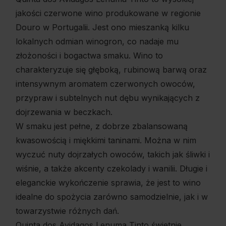
jakości czerwone wino produkowane w regionie
Douro w Portugalii. Jest ono mieszanką kilku
lokalnych odmian winogron, co nadaje mu
złożoności i bogactwa smaku. Wino to
charakteryzuje się głęboką, rubinową barwą oraz
intensywnym aromatem czerwonych owoców,
przypraw i subtelnych nut dębu wynikających z
dojrzewania w beczkach.
W smaku jest pełne, z dobrze zbalansowaną
kwasowością i miękkimi taninami. Można w nim
wyczuć nuty dojrzałych owoców, takich jak śliwki i
wiśnie, a także akcenty czekolady i wanilii. Długie i
eleganckie wykończenie sprawia, że jest to wino
idealne do spożycia zarówno samodzielnie, jak i w
towarzystwie różnych dań.
Quinta dos Avidagos Lenuma Tinto świetnie