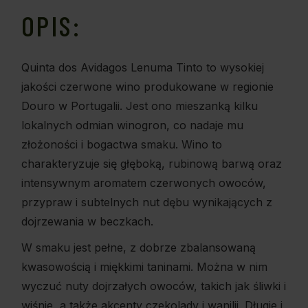
OPIS:
Quinta dos Avidagos Lenuma Tinto to wysokiej
jakości czerwone wino produkowane w regionie
Douro w Portugalii. Jest ono mieszanką kilku
lokalnych odmian winogron, co nadaje mu
złożoności i bogactwa smaku. Wino to
charakteryzuje się głęboką, rubinową barwą oraz
intensywnym aromatem czerwonych owoców,
przypraw i subtelnych nut dębu wynikających z
dojrzewania w beczkach.
W smaku jest pełne, z dobrze zbalansowaną
kwasowością i miękkimi taninami. Można w nim
wyczuć nuty dojrzałych owoców, takich jak śliwki i
wiśnie, a także akcenty czekolady i wanilii. Długie i