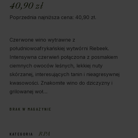
40,90
zł
Poprzednia najniższa cena:
40,90
zł
.
Czerwone wino wytrawne z
południowoafrykańskiej wytwórni Riebeek.
Intensywna czerwień połączona z posmakiem
ciemnych owoców leśnych, lekkiej nuty
skórzanej, interesujących tanin i nieagresywnej
kwasowości. Znakomite wino do dziczyzny i
grilowanej woł…
BRAK W MAGAZYNIE
RPA
KATEGORIA