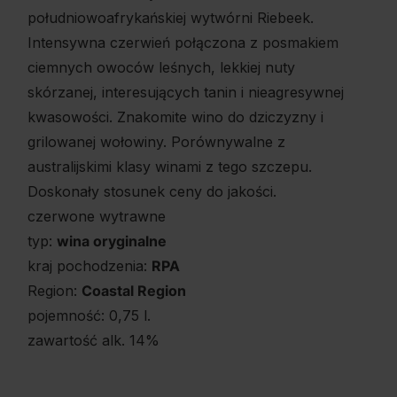
południowoafrykańskiej wytwórni Riebeek.
Intensywna czerwień połączona z posmakiem
ciemnych owoców leśnych, lekkiej nuty
skórzanej, interesujących tanin i nieagresywnej
kwasowości. Znakomite wino do dziczyzny i
grilowanej wołowiny. Porównywalne z
australijskimi klasy winami z tego szczepu.
Doskonały stosunek ceny do jakości.
czerwone wytrawne
typ:
wina oryginalne
kraj pochodzenia:
RPA
Region:
Coastal Region
pojemność: 0,75 l.
zawartość alk. 14%