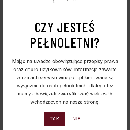
CZY JESTEŚ
PEŁNOLETNI?
Mając na uwadze obowiązujące przepisy prawa
oraz dobro użytkowników, informacje zawarte
w ramach serwisu wineport.pl kierowane są
wyłącznie do osób pełnoletnich, dlatego też
WINO LANDSKROON CINSULAT SHIRAZ 0,75L
mamy obowiązek zweryfikować wiek osób
13,5%
wchodzących na naszą stronę.
37,90
zł
TAK
NIE