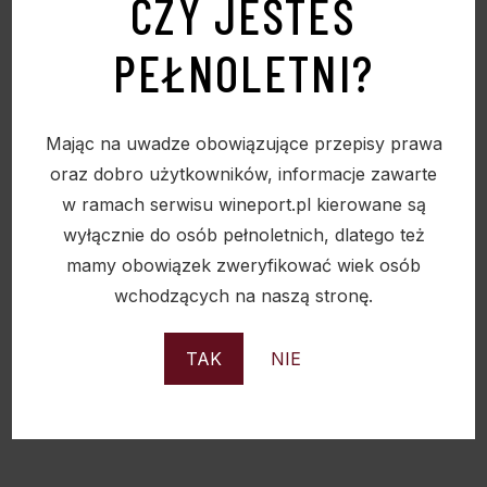
CZY JESTEŚ
truskawki i maliny. W smaku może być pełne, z
dobrze zintegrowanymi taninami i długim,
PEŁNOLETNI?
zadowalającym finiszem.
Mając na uwadze obowiązujące przepisy prawa
oraz dobro użytkowników, informacje zawarte
w ramach serwisu wineport.pl kierowane są
wyłącznie do osób pełnoletnich, dlatego też
mamy obowiązek zweryfikować wiek osób
wchodzących na naszą stronę.
TAK
NIE
PODOBNE PRODUKTY