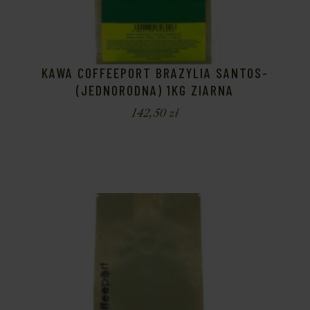
KAWA COFFEEPORT BRAZYLIA SANTOS-
(JEDNORODNA) 1KG ZIARNA
142,50
zł