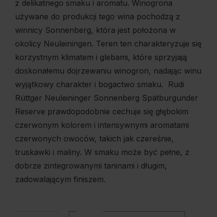
z delikatnego smaku i aromatu. Winogrona
używane do produkcji tego wina pochodzą z
winnicy Sonnenberg, która jest położona w
okolicy Neuleiningen. Teren ten charakteryzuje się
korzystnym klimatem i glebami, które sprzyjają
doskonałemu dojrzewaniu winogron, nadając winu
wyjątkowy charakter i bogactwo smaku. Rudi
Rüttger Neuleininger Sonnenberg Spätburgunder
Reserve prawdopodobnie cechuje się głębokim
czerwonym kolorem i intensywnymi aromatami
czerwonych owoców, takich jak czereśnie,
truskawki i maliny. W smaku może być pełne, z
dobrze zintegrowanymi taninami i długim,
zadowalającym finiszem.