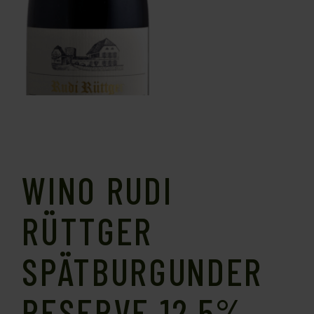
WINO RUDI
RÜTTGER
SPÄTBURGUNDER
RESERVE 12,5%