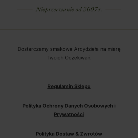
Nieprzerwanie od 2007 r.
Dostarczamy smakowe Arcydzieła na miarę
Twoich Oczekiwań.
Regulamin Sklepu
Polityka Ochrony Danych Osobowych i
Prywatności
Polityka Dostaw & Zwrotów