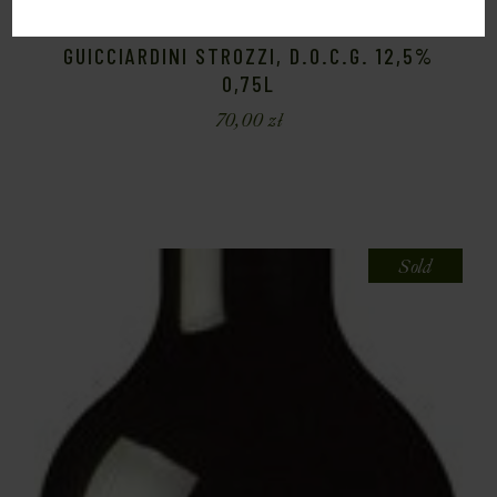
WINO VERNACCIA DI SAN GIMIGNANO
GUICCIARDINI STROZZI, D.O.C.G. 12,5%
0,75L
70,00
zł
Sold